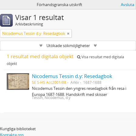
Förhandsgranska utskrift
Avsluta
Visar 1 resultat
Arkivbeskrivning
Nicodemus Tessin d.y: Resedagbok
Utökade sökmöjligheter
1 resultat med digitala objekt
Visa resultat med digitala
objekt
Nicodemus Tessin d.y: Resedagbok
SE S-HS Acc2001/88
Arkiv
1687-1688
Nicodemus Tessin den yngres resedagbok från resa i
Europa 1687-1688. Handskrift med skisser
Tessin, Nicodemus, d.y
Kungliga biblioteket
Kontakta oss