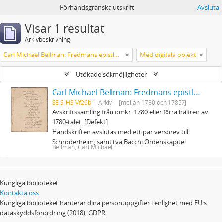
Förhandsgranska utskrift
Avsluta
Visar 1 resultat
Arkivbeskrivning
Carl Michael Bellman: Fredmans epistlar och sånger m.fl. Bellman-texter
Med digitala objekt
Utökade sökmöjligheter
Carl Michael Bellman: Fredmans epistlar och sånger m.fl. Bellman-texter
SE S-HS Vf26b
Arkiv
[mellan 1780 och 1785?]
Avskriftssamling från omkr. 1780 eller förra hälften av
1780-talet. [Defekt]
Handskriften avslutas med ett par versbrev till
Schröderheim, samt två Bacchi Ordenskapitel
Bellman, Carl Michael
Kungliga biblioteket
Kontakta oss
Kungliga biblioteket hanterar dina personuppgifter i enlighet med EU:s
dataskyddsförordning (2018), GDPR.