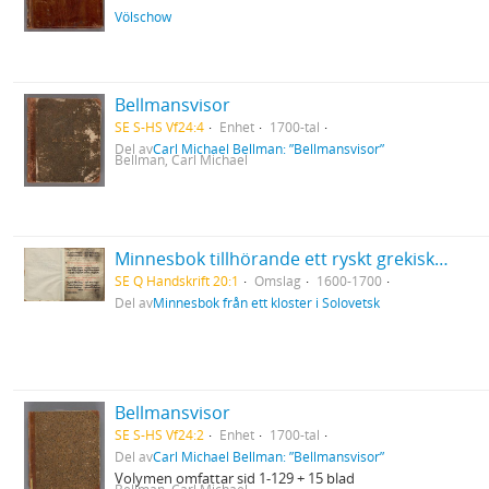
Völschow
Bellmansvisor
SE S-HS Vf24:4
Enhet
1700-tal
Del av
Carl Michael Bellman: ”Bellmansvisor”
Bellman, Carl Michael
Minnesbok tillhörande ett ryskt grekisk-ortodoxt kloster i Solovetsk
SE Q Handskrift 20:1
Omslag
1600-1700
Del av
Minnesbok från ett kloster i Solovetsk
Bellmansvisor
SE S-HS Vf24:2
Enhet
1700-tal
Del av
Carl Michael Bellman: ”Bellmansvisor”
Volymen omfattar sid 1-129 + 15 blad