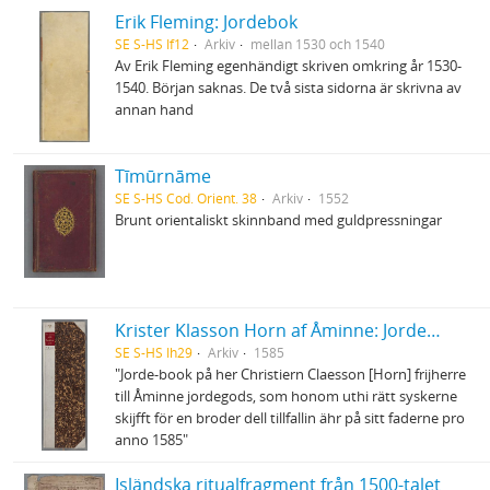
Erik Fleming: Jordebok
SE S-HS If12
Arkiv
mellan 1530 och 1540
Av Erik Fleming egenhändigt skriven omkring år 1530-
1540. Början saknas. De två sista sidorna är skrivna av
annan hand
Tīmūrnāme
SE S-HS Cod. Orient. 38
Arkiv
1552
Brunt orientaliskt skinnband med guldpressningar
Krister Klasson Horn af Åminne: Jordebok
SE S-HS Ih29
Arkiv
1585
"Jorde-book på her Christiern Claesson [Horn] frijherre
till Åminne jordegods, som honom uthi rätt syskerne
skijfft för en broder dell tillfallin ähr på sitt faderne pro
anno 1585"
Isländska ritualfragment från 1500-talet