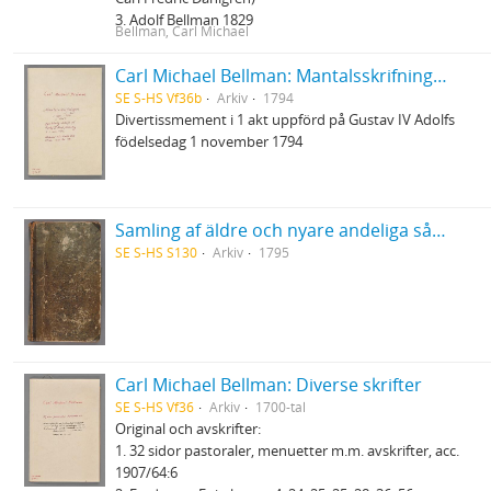
3. Adolf Bellman 1829
Bellman, Carl Michael
Carl Michael Bellman: Mantalsskrifningen
SE S-HS Vf36b
Arkiv
1794
Divertissmement i 1 akt uppförd på Gustav IV Adolfs
födelsedag 1 november 1794
Samling af äldre och nyare andeliga sånger och werser
SE S-HS S130
Arkiv
1795
Carl Michael Bellman: Diverse skrifter
SE S-HS Vf36
Arkiv
1700-tal
Original och avskrifter:
1. 32 sidor pastoraler, menuetter m.m. avskrifter, acc.
1907/64:6