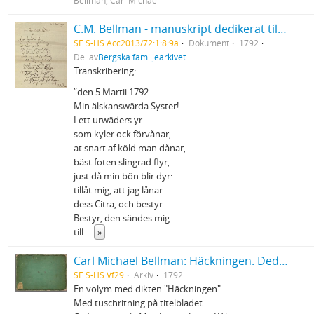
Bellman, Carl Michael
C.M. Bellman - manuskript dedikerat till Helena Quiding
SE S-HS Acc2013/72:1:8:9a
Dokument
1792
Del av
Bergska familjearkivet
Transkribering:
”den 5 Martii 1792.
Min älskanswärda Syster!
I ett urwäders yr
som kyler ock förvånar,
at snart af köld man dånar,
bäst foten slingrad flyr,
just då min bön blir dyr:
tillåt mig, att jag lånar
dess Citra, och bestyr -
Bestyr, den sändes mig
till
...
»
Carl Michael Bellman: Häckningen. Dedicerad till fru Gustava Palmstedt och Herr Intendenten Fischerström den 31 Martii 1792
SE S-HS Vf29
Arkiv
1792
En volym med dikten "Häckningen".
Med tuschritning på titelbladet.