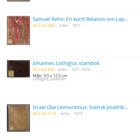
Samuel Rehn: En kortt Relation om Lapparnes lefwarne och sedher, wijdskiepellser, sampt i många stycken grofwe wildfarellser
SE S-HS D65
Arkiv
1671
Johannes Lothigius stambok
SE S-HS Il24
Arkiv
1671-1674
Mått: 9,5 x 12,5 cm
Lothigius, Johannes
Israel Olai Leimontinus: Svensk psalmbok med sångnoter
SE S-HS S116
Arkiv
1675