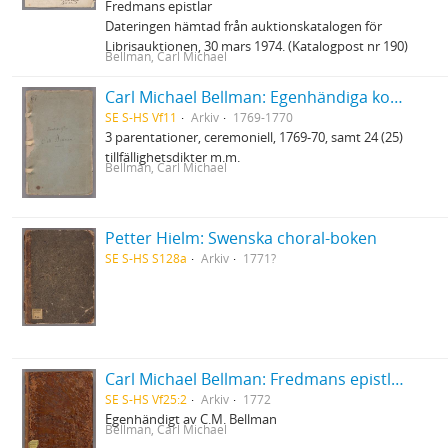
Fredmans epistlar
Dateringen hämtad från auktionskatalogen för
Librisauktionen, 30 mars 1974. (Katalogpost nr 190)
Bellman, Carl Michael
Carl Michael Bellman: Egenhändiga koncepter
SE S-HS Vf11
Arkiv
1769-1770
3 parentationer, ceremoniell, 1769-70, samt 24 (25)
tillfällighetsdikter m.m.
Bellman, Carl Michael
Petter Hielm: Swenska choral-boken
SE S-HS S128a
Arkiv
1771?
Carl Michael Bellman: Fredmans epistlar [dedicerade till J.D. Duwall] Del 2
SE S-HS Vf25:2
Arkiv
1772
Egenhändigt av C.M. Bellman
Bellman, Carl Michael