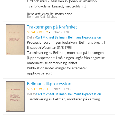
Ord och musik. Musiken av Johan Wikmanson
Tvärfoliovolym i kassett, med guldsnitt
Renskrift, ej av Bellmans hand
Bellman, Carl Michael
Trakteringen på Kräftriket
SE S-HS Vf38:2
Enhet
1793
Del av
Carl Michael Bellman: Bellmans likprocession
Processionsordningen beskriven i Bellmans brev till
Elisabeth Westman 31/8 1793
Tuschlavering av Bellman, monterad på kartongen
(Upphovsperson till målningen utgår från angivelse i
materialet- se anmärkning i fältet
Publikationsanteckningar för alternativ
upphovsperson)
Bellmans likprocession
SE S-HS Vf38:3
Enhet
1793
Del av
Carl Michael Bellman: Bellmans likprocession
Tuschlavering av Bellman, monterad på kartong