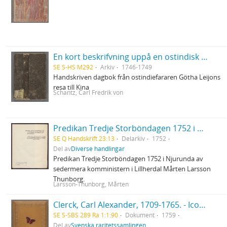
En kort beskrifvning uppå en ostindisk resa till Canton uthi Chinah - förrättat af Carl Fredrich von Schantz ifrån åhr 1746 till åhr 1749
SE S-HS M292
Arkiv
1746-1749
Handskriven dagbok från ostindiefararen Götha Leijons
resa till Kina
Schantz, Carl Fredrik von
Predikan Tredje Storböndagen 1752 i Njurunda
SE Q Handskrift 23:13
Delarkiv
1752
Del av
Diverse handlingar
Predikan Tredje Storböndagen 1752 i Njurunda av
sedermera komministern i Lillherdal Mårten Larsson
Thunborg.
Larsson-Thunborg, Mårten
Clerck, Carl Alexander, 1709-1765. - Icones insectorum rariorum. (Pl.titelbl.) Stockholm. 1-2. 1759-65. [Del 1], Caroli Clerck reg: soc: scient: Upsal: membr: Icones insectorum rariorum cum nominibus eorum trivialibus, locisqve e C: Linnæi ... Syst: nat: allegatis Holmiæ 1759.. - 1759
SE S-SBS 289 Ra 1:1:90
Dokument
1759
Del av
Svenska raritetssamlingen