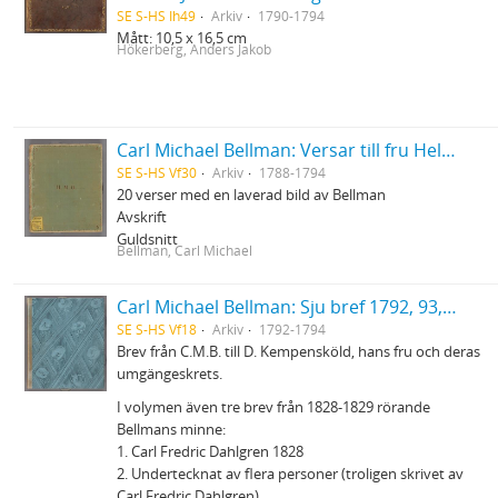
SE S-HS Ih49
Arkiv
1790-1794
Mått: 10,5 x 16,5 cm
Hökerberg, Anders Jakob
Carl Michael Bellman: Versar till fru Helena Qviding och medlemmar af hennes familj, 1788-1794
SE S-HS Vf30
Arkiv
1788-1794
20 verser med en laverad bild av Bellman
Avskrift
Guldsnitt
Bellman, Carl Michael
Carl Michael Bellman: Sju bref 1792, 93, 94 egenhändigt skrifna af B- och försedda med förlagda teckningar + bilagor
SE S-HS Vf18
Arkiv
1792-1794
Brev från C.M.B. till D. Kempensköld, hans fru och deras
umgängeskrets.
I volymen även tre brev från 1828-1829 rörande
Bellmans minne:
1. Carl Fredric Dahlgren 1828
2. Undertecknat av flera personer (troligen skrivet av
Carl Fredric Dahlgren)