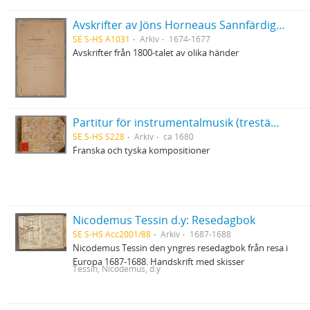
Avskrifter av Jöns Horneaus Sannfärdig berättelse om det för 100 år sedan förlupna grufverliga Trolldoms-Oväsendet i Sverige och Martin Brunnerus Betänkande om trolldomsväsendet
SE S-HS A1031
Arkiv
1674-1677
Avskrifter från 1800-talet av olika händer
Partitur för instrumentalmusik (trestämmig sättning) i tabulatur
SE S-HS S228
Arkiv
ca 1680
Franska och tyska kompositioner
Nicodemus Tessin d.y: Resedagbok
SE S-HS Acc2001/88
Arkiv
1687-1688
Nicodemus Tessin den yngres resedagbok från resa i
Europa 1687-1688. Handskrift med skisser
Tessin, Nicodemus, d.y