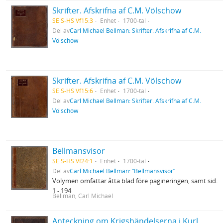
Skrifter. Afskrifna af C.M. Völschow
SE S-HS Vf15:3
Enhet
1700-tal
Del av
Carl Michael Bellman: Skrifter. Afskrifna af C.M.
Völschow
Skrifter. Afskrifna af C.M. Völschow
SE S-HS Vf15:6
Enhet
1700-tal
Del av
Carl Michael Bellman: Skrifter. Afskrifna af C.M.
Völschow
Bellmansvisor
SE S-HS Vf24:1
Enhet
1700-tal
Del av
Carl Michael Bellman: ”Bellmansvisor”
Volymen omfattar åtta blad före pagineringen, samt sid.
1 - 194
Bellman, Carl Michael
Anteckning om Krigshändelserna i Kurland uti Kon. Karl XIIs tid, under GeneralMajoren C.M. Stuart, af Er. Dahlberg