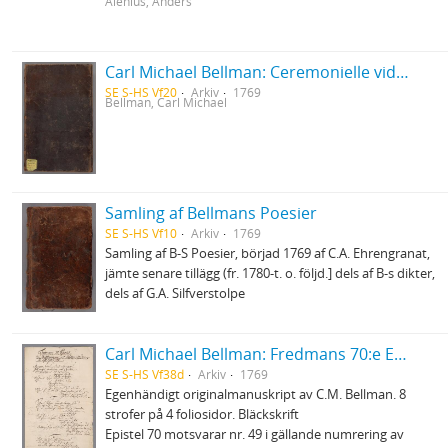
Alenius, Anders
Carl Michael Bellman: Ceremonielle vid Parentation i Riddar-Capittlet af de Två Förgyllta Svinen, hållen öfver Bränvinsbrännaren och Ridd. Lundholm d.15 Okt.1769 af Ordensparentatorn... Janke Jensen
SE S-HS Vf20
Arkiv
1769
Bellman, Carl Michael
Samling af Bellmans Poesier
SE S-HS Vf10
Arkiv
1769
Samling af B-S Poesier, börjad 1769 af C.A. Ehrengranat,
jämte senare tillägg (fr. 1780-t. o. följd.] dels af B-s dikter,
dels af G.A. Silfverstolpe
Carl Michael Bellman: Fredmans 70:e Epistel. Om landstigningen wid Klubben i Mälarn en höst-afton 1769
SE S-HS Vf38d
Arkiv
1769
Egenhändigt originalmanuskript av C.M. Bellman. 8
strofer på 4 foliosidor. Bläckskrift
Epistel 70 motsvarar nr. 49 i gällande numrering av