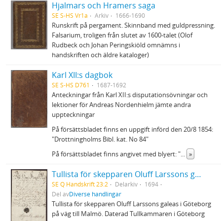
Hjalmars och Hramers saga
SE S-HS Vr1a
Arkiv
1666-1690
Runskrift på pergament. Skinnband med guldpressning.
Falsarium, troligen från slutet av 1600-talet (Olof
Rudbeck och Johan Peringskiöld omnämns i
handskriften och äldre kataloger)
Karl XII:s dagbok
SE S-HS D761
1687-1692
Anteckningar från Karl XII:s disputationsövningar och
lektioner för Andreas Nordenhielm jämte andra
uppteckningar
På försättsbladet finns en uppgift införd den 20/8 1854:
"Drottningholms Bibl. kat. No 84"
På försättsbladet finns angivet med blyert: "
...
»
Tullista för skepparen Oluff Larssons galeas
SE Q Handskrift 23:2
Delarkiv
1694
Del av
Diverse handlingar
Tullista för skepparen Oluff Larssons galeas i Göteborg
på väg till Malmö. Daterad Tullkammaren i Göteborg