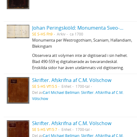
Johan Peringskiöld: Monumenta Sveo-Gothorum
SE S-HS Fh9
Arkiv
ca 1700
Monumenta per Westrogothiam, Scaniam, Hallandiam,
Blekingiam
Observera att volymen inte är digitiserad i sin helhet.
Blad 490-559 ej digitaliserade av bevarandeskäl.
Enskilda sidor har även utelämnats vid digitisering.
Skrifter. Afskrifna af C.M. Völschow
SE S-HS Vf15:5
Enhet
1700-tal
Del av
Carl Michael Bellman: Skrifter. Afskrifna af C.M.
Völschow
Skrifter. Afskrifna af C.M. Völschow
SE S-HS Vf15:7
Enhet
1700-tal
Del av
Carl Michael Bellman: Skrifter. Afskrifna af C.M.