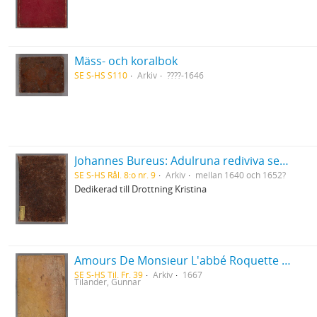
Mäss- och koralbok
SE S-HS S110
Arkiv
????-1646
Johannes Bureus: Adulruna rediviva seu sapientia Sveorum veterum de mysteriis alphabeti trium coronarum regni Fulkandiarum seu Svethiae antiquissimae
SE S-HS Rål. 8:o nr. 9
Arkiv
mellan 1640 och 1652?
Dedikerad till Drottning Kristina
Amours De Monsieur L'abbé Roquette avec Mademoiselle de Montauzier par Monsieur L'abbé Le Camus 1667
SE S-HS Til. Fr. 39
Arkiv
1667
Tilander, Gunnar