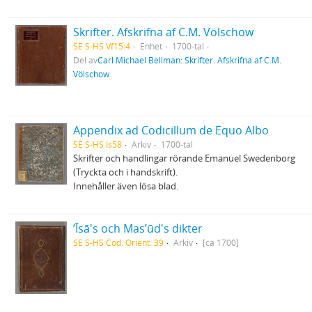
Skrifter. Afskrifna af C.M. Völschow
SE S-HS Vf15:4
Enhet
1700-tal
Del av
Carl Michael Bellman: Skrifter. Afskrifna af C.M.
Völschow
Appendix ad Codicillum de Equo Albo
SE S-HS Is58
Arkiv
1700-tal
Skrifter och handlingar rörande Emanuel Swedenborg
(Tryckta och i handskrift).
Innehåller även lösa blad.
ʼĪsā's och Masʼūd's dikter
SE S-HS Cod. Orient. 39
Arkiv
[ca 1700]