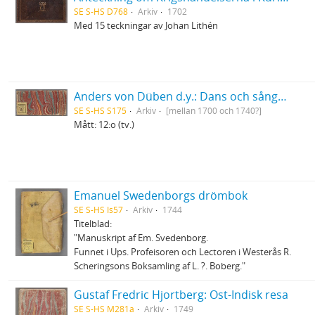
SE S-HS D768
Arkiv
1702
Med 15 teckningar av Johan Lithén
Anders von Düben d.y.: Dans och sångmelodier samt marscher etc., dels i gammal tabulatur, dels i fem-linjesystemets notskrift
SE S-HS S175
Arkiv
[mellan 1700 och 1740?]
Mått: 12:o (tv.)
Emanuel Swedenborgs drömbok
SE S-HS Is57
Arkiv
1744
Titelblad:
"Manuskript af Em. Svedenborg.
Funnet i Ups. Profeisoren och Lectoren i Westerås R.
Scheringsons Boksamling af L. ?. Boberg."
Gustaf Fredric Hjortberg: Ost-Indisk resa
SE S-HS M281a
Arkiv
1749