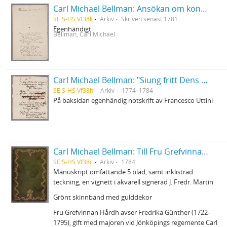
Carl Michael Bellman: Ansökan om konfirmationsfullmakt på sekreterarebeställningen i Nummerlotteriet
SE S-HS Vf38k
Arkiv
Skriven senast 1781
Egenhändigt
Bellman, Carl Michael
Carl Michael Bellman: "Siung fritt Dens Skål wid cyperwin ... "
SE S-HS Vf38h
Arkiv
1774–1784
På baksidan egenhändig notskrift av Francesco Uttini
Carl Michael Bellman: Till Fru Grefvinnan Hårdh på dess Födelse-Dagh den XIII Februarij 1784
SE S-HS Vf38c
Arkiv
1784
Manuskript omfattande 5 blad, samt inklistrad
teckning, en vignett i akvarell signerad J. Fredr. Martin
Grönt skinnband med gulddekor
Fru Grefvinnan Hårdh avser Fredrika Günther (1722-
1795), gift med majoren vid Jönköpings regemente Carl