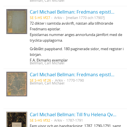
Bellman, Carl Michael
Carl Michael Bellman: Fredmans epistlar m.m.
SE S-HS Vf27
Arkiv
[mellan 1770 och 1790?]
72 dikter i samtida avskrift, nästan alla tillhörande
Fredmans epistlar.
Epistlarnas nummer anges annorlunda jämfört med de
tryckta upplagorna.
Gråblått pappband. 180 paginerade sidor, med register i
början.
F.A. Ekmarks exemplar
Bellman, Carl Michael
Carl Michael Bellman: Fredmans epistlar [Nechers ex.]. Ep. 1-50
SE S-HS Vf 26
Arkiv
1770-1790
Bellman, Carl Michael
Carl Michael Bellman: Till fru Helena Qviding, N. von Rosenstein m.fl.
SE S-HS Vf32
Arkiv
1787-1791
Fem visor och en handteckning, 1787, 1790-1791, samt