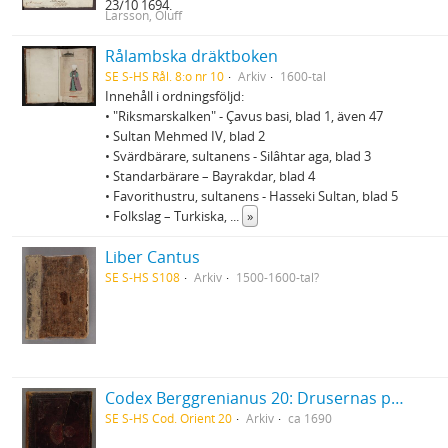
23/10 1694.
Larsson, Oluff
Rålambska dräktboken
SE S-HS Rål. 8:o nr 10
Arkiv
1600-tal
Innehåll i ordningsföljd:
• "Riksmarskalken" - Çavus basi, blad 1, även 47
• Sultan Mehmed IV, blad 2
• Svärdbärare, sultanens - Silâhtar aga, blad 3
• Standarbärare – Bayrakdar, blad 4
• Favorithustru, sultanens - Hasseki Sultan, blad 5
• Folkslag – Turkiska,
...
»
Liber Cantus
SE S-HS S108
Arkiv
1500-1600-tal?
Codex Berggrenianus 20: Drusernas på Libanon heliga bok
SE S-HS Cod. Orient 20
Arkiv
ca 1690