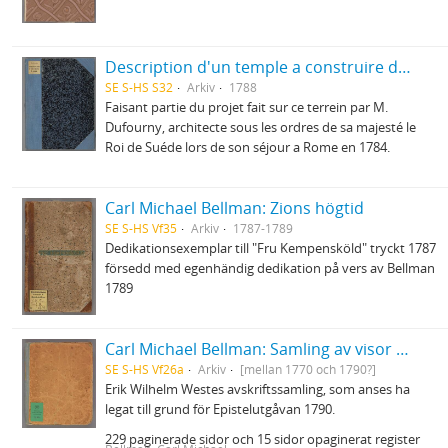
Description d'un temple a construire dans le Jardin d'Haga
SE S-HS S32
Arkiv
1788
Faisant partie du projet fait sur ce terrein par M.
Dufourny, architecte sous les ordres de sa majesté le
Roi de Suéde lors de son séjour a Rome en 1784.
Carl Michael Bellman: Zions högtid
SE S-HS Vf35
Arkiv
1787-1789
Dedikationsexemplar till "Fru Kempensköld" tryckt 1787
försedd med egenhändig dedikation på vers av Bellman
1789
Carl Michael Bellman: Samling av visor och mindre poemer
SE S-HS Vf26a
Arkiv
[mellan 1770 och 1790?]
Erik Wilhelm Westes avskriftssamling, som anses ha
legat till grund för Epistelutgåvan 1790.
229 paginerade sidor och 15 sidor opaginerat register