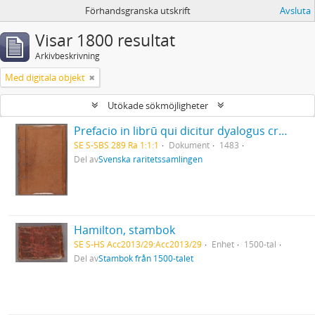
Förhandsgranska utskrift
Avsluta
Visar 1800 resultat
Arkivbeskrivning
Med digitala objekt
Utökade sökmöjligheter
Prefacio in librū qui dicitur dyalogus creaturar[um] moralizatus omni materie morali iocundo et edificatiuo modo applicabilis. - 1483
SE S-SBS 289 Ra 1:1:1
Dokument
1483
Del av
Svenska raritetssamlingen
Hamilton, stambok
SE S-HS Acc2013/29:Acc2013/29
Enhet
1500-tal
Del av
Stambok från 1500-talet