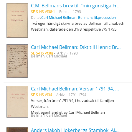
C.M. Bellmans brev till "min gunstiga Fru"
SE S-HS Vf38:1
Enhet
1793
Del av
Carl Michael Bellman: Bellmans likprocession
Två egenhändigt skrivna brev av Bellman till Elisabeth
Westman, daterade den 31/8 respektive 7/9 1795
Carl Michael Bellman: Dikt till Henric Brandel 14/9 1793 - "Hemkommen ädla wän från Barbariets wåda..."
SE S-HS Vf38j
Arkiv
1793
Bellman, Carl Michael
Carl Michael Bellman: Versar 1791-94, mest till Westmanska familjen
SE S-HS Vf34
Arkiv
1791-1794
Verser, från åren1791-94, i huvudsak till familjen
Westman.
Mest egenhändigt av Carl Michael Bellman
Bellman, Carl Michael
Anders Jakob Hökerbergs Stambok: Album amiçorum qvorum familiariori çonsortio uti, dedit fortuna