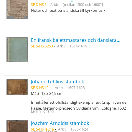
SE S-HS ?
Arkiv
[mellan 1500 och 1600?]
Noter och text på isländska till kyrkomusik
En fransk balettmästares och danslärares i Bruxelles 1614-19 anteckningsbok
SE S-HS S253
Arkiv
1614-1619
Johann Lehlins stambok
SE S-HS Il2a
Arkiv
1607-1623
Mått: 18 x 24,5 cm
Innehåller ett ofullständigt exemplar av: Crispin van de
Passe, Metamorphoseon Ovidianarum : Cologne, 1602
Lehlin, Johann
Joachim Arnoldis stambok
SE S-HS Ia21a
Arkiv
1606-1624