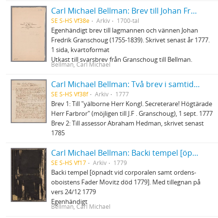
Carl Michael Bellman: Brev till Johan Fredrik Granschoug
SE S-HS Vf38e
Arkiv
1700-tal
Egenhändigt brev till lagmannen och vännen Johan
Fredrik Granschoug (1755-1839). Skrivet senast år 1777.
1 sida, kvartoformat
Utkast till svarsbrev från Granschoug till Bellman.
Bellman, Carl Michael
Carl Michael Bellman: Två brev i samtida avskrift
SE S-HS Vf38f
Arkiv
1777
Brev 1: Till "yälborne Herr Kongl. Secreterare! Högtärade
Herr Farbror" (möjligen till J.F . Granschoug), 1 sept. 1777
Brev 2: Till assessor Abraham Hedman, skrivet senast
1785
Carl Michael Bellman: Backi tempel [öpnadt vid corporalen samt ordens-oboistens Fader Movitz död 1779]
SE S-HS Vf17
Arkiv
1779
Backi tempel [öpnadt vid corporalen samt ordens-
oboistens Fader Movitz död 1779]. Med tillegnan på
vers 24/12 1779
Egenhändigt
Bellman, Carl Michael