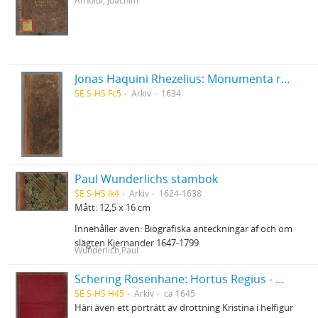
Arnoldi, Joachim
Jonas Haquini Rhezelius: Monumenta runica in Ölandia comitatu Regni Sveciæ Gothiaquæ
SE S-HS Fc5
Arkiv
1634
Paul Wunderlichs stambok
SE S-HS Ik4
Arkiv
1624-1638
Mått: 12,5 x 16 cm
Innehåller även: Biografiska anteckningar af och om
slägten Kjernander 1647-1799
Wunderlich,Paul
Schering Rosenhane: Hortus Regius - Drottning Christinas stamträd med emblemata politica
SE S-HS H45
Arkiv
ca 1645
Häri även ett porträtt av drottning Kristina i helfigur