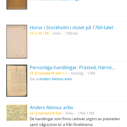
Horor i Stockholm i slutet på 1760-talet
SE S-HS I 88
Arkiv
1760-tal
Personliga handlingar: Prästed, Härnösand 1768
SE Q Handskrift 43A:1:1
Omslag
1768
Del av
Anders Alenius arkiv
Anders Alenius arkiv
SE Q Handskrift 43A
Arkiv
1760-1768
De handlingar som finns i arkivet utgörs av prästeden
samt några brev bl. a från föräldrarna.