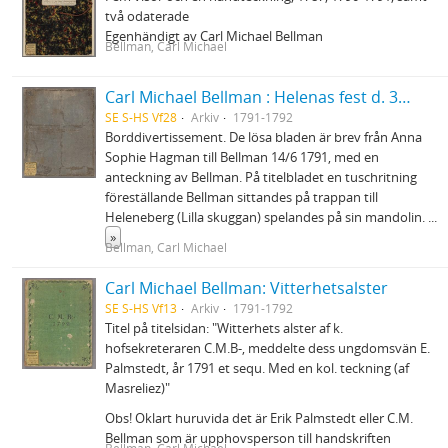
två odaterade
Egenhändigt av Carl Michael Bellman
Bellman, Carl Michael
Carl Michael Bellman : Helenas fest d. 31 Juli 1792
SE S-HS Vf28
Arkiv
1791-1792
Borddivertissement. De lösa bladen är brev från Anna
Sophie Hagman till Bellman 14/6 1791, med en
anteckning av Bellman. På titelbladet en tuschritning
föreställande Bellman sittandes på trappan till
Heleneberg (Lilla skuggan) spelandes på sin mandolin.
...
»
Bellman, Carl Michael
Carl Michael Bellman: Vitterhetsalster
SE S-HS Vf13
Arkiv
1791-1792
Titel på titelsidan: "Witterhets alster af k.
hofsekreteraren C.M.B-, meddelte dess ungdomsvän E.
Palmstedt, år 1791 et sequ. Med en kol. teckning (af
Masreliez)"
Obs! Oklart huruvida det är Erik Palmstedt eller C.M.
Bellman som är upphovsperson till handskriften