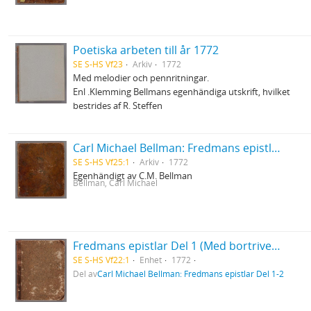
Poetiska arbeten till år 1772
SE S-HS Vf23
Arkiv
1772
Med melodier och pennritningar.
Enl .Klemming Bellmans egenhändiga utskrift, hvilket
bestrides af R. Steffen
Carl Michael Bellman: Fredmans epistlar [dedicerade till J.D. Duwall] Del 1
SE S-HS Vf25:1
Arkiv
1772
Egenhändigt av C.M. Bellman
Bellman, Carl Michael
Fredmans epistlar Del 1 (Med bortriven dedikation)
SE S-HS Vf22:1
Enhet
1772
Del av
Carl Michael Bellman: Fredmans epistlar Del 1-2