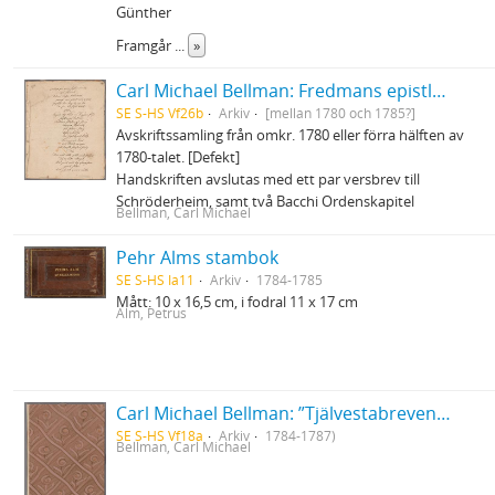
Günther
Framgår
...
»
Carl Michael Bellman: Fredmans epistlar och sånger m.fl. Bellman-texter
SE S-HS Vf26b
Arkiv
[mellan 1780 och 1785?]
Avskriftssamling från omkr. 1780 eller förra hälften av
1780-talet. [Defekt]
Handskriften avslutas med ett par versbrev till
Schröderheim, samt två Bacchi Ordenskapitel
Bellman, Carl Michael
Pehr Alms stambok
SE S-HS Ia11
Arkiv
1784-1785
Mått: 10 x 16,5 cm, i fodral 11 x 17 cm
Alm, Petrus
Carl Michael Bellman: ”Tjälvestabreven”. 18 versbrev (1784-1787) från Bellman till Daniel och Gustaviana Kempensköld på Tjälvesta. Illustrationer av Pehr Hilleström, J.T. Sergel och J.G. Bruselle
SE S-HS Vf18a
Arkiv
1784-1787)
Bellman, Carl Michael