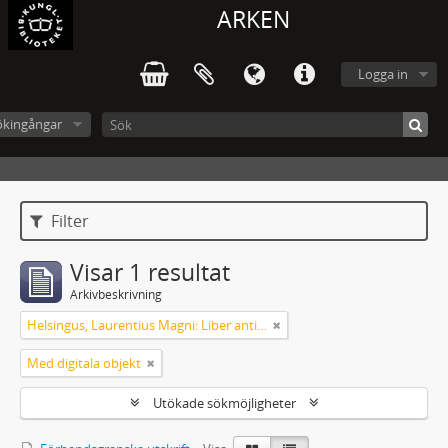
ARKEN
Logga in
ökingångar
Filter
Visar 1 resultat
Arkivbeskrivning
Helsingus, Laurentius Magni: Liber antiphonarius
Med digitala objekt
Utökade sökmöjligheter