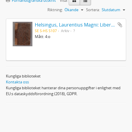
Förhandsgranska utskrift
Visa:
Riktning:
Ökande
Sortera:
Slutdatum
Helsingus, Laurentius Magni: Liber antiphonarius
SE S-HS S107
Arkiv
?
Mått: 4:o
Kungliga biblioteket
Kontakta oss
Kungliga biblioteket hanterar dina personuppgifter i enlighet med
EU:s dataskyddsförordning (2018), GDPR.