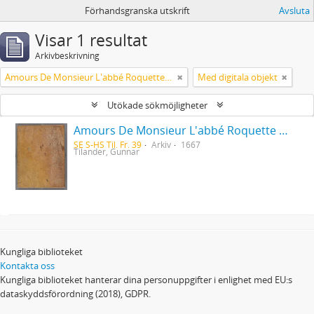
Förhandsgranska utskrift
Avsluta
Visar 1 resultat
Arkivbeskrivning
Amours De Monsieur L'abbé Roquette avec Mademoiselle de Montauzier par Monsieur L'abbé Le Camus 1667
Med digitala objekt
Utökade sökmöjligheter
Amours De Monsieur L'abbé Roquette avec Mademoiselle de Montauzier par Monsieur L'abbé Le Camus 1667
SE S-HS Til. Fr. 39
Arkiv
1667
Tilander, Gunnar
Kungliga biblioteket
Kontakta oss
Kungliga biblioteket hanterar dina personuppgifter i enlighet med EU:s
dataskyddsförordning (2018), GDPR.