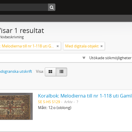
isar 1 resultat
rkivbeskrivning
Koralbok: Melodierna till nr 1-118 uti Gamla Psalmboken, enstämmigt satta
Med digitala objekt
Utökade sökmöjlighete
dsgranska utskrift
Visa:
Koralbok: Melodierna till nr 1-118 uti Ga
SE S-HS S129
Arkiv
?
Mått: 12:o (oblong)