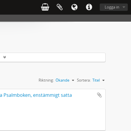
Logga in
r
Riktning:
Ökande
Sortera:
Titel
mla Psalmboken, enstämmigt satta