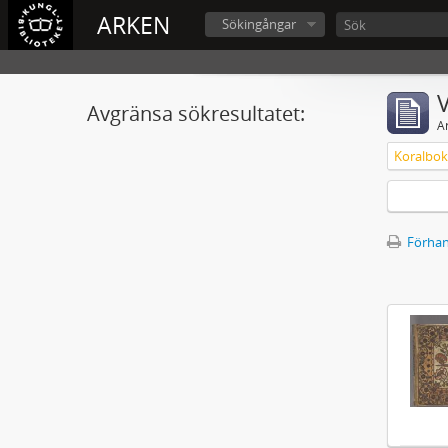
ARKEN
Sökingångar
V
Avgränsa sökresultatet:
A
Förhan