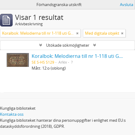
Förhandsgranska utskrift
Avsluta
Visar 1 resultat
Arkivbeskrivning
Koralbok: Melodierna till nr 1-118 uti Gamla Psalmboken, enstämmigt satta
Med digitala objekt
Utökade sökmöjligheter
Koralbok: Melodierna till nr 1-118 uti Gamla Psalmboken, enstämmigt satta
SE S-HS S129
Arkiv
?
Mått: 12:o (oblong)
Kungliga biblioteket
Kontakta oss
Kungliga biblioteket hanterar dina personuppgifter i enlighet med EU:s
dataskyddsförordning (2018), GDPR.