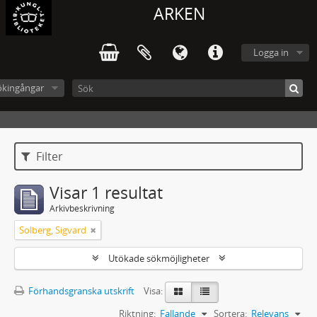
ARKEN
Logga in
ökingångar
Filter
Visar 1 resultat
Arkivbeskrivning
Solberg, Sigvard
Utökade sökmöjligheter
Förhandsgranska utskrift
Visa:
Riktning:
Fallande
Sortera:
Relevans