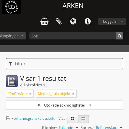
ARKEN
Logga in
ökingångar
Filter
Visar 1 resultat
Arkivbeskrivning
Tīmūrnāme
Med digitala objekt
Utökade sökmöjligheter
Förhandsgranska utskrift
Visa:
Riktning:
Fallande
Sortera:
Referenskod