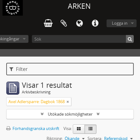
ARKEN
Logga in
ökingångar
Filter
Visar 1 resultat
Arkivbeskrivning
Axel Adlersparre: Dagbok 1868
Utökade sökmöjligheter
Förhandsgranska utskrift
Visa:
Riktning:
Ökande
Sortera:
Referenskod