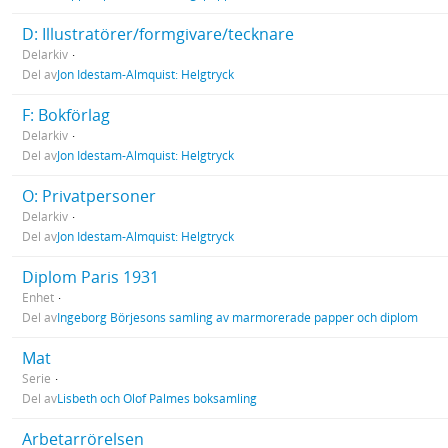
D: Illustratörer/formgivare/tecknare
Delarkiv
Del av
Jon Idestam-Almquist: Helgtryck
F: Bokförlag
Delarkiv
Del av
Jon Idestam-Almquist: Helgtryck
O: Privatpersoner
Delarkiv
Del av
Jon Idestam-Almquist: Helgtryck
Diplom Paris 1931
Enhet
Del av
Ingeborg Börjesons samling av marmorerade papper och diplom
Mat
Serie
Del av
Lisbeth och Olof Palmes boksamling
Arbetarrörelsen