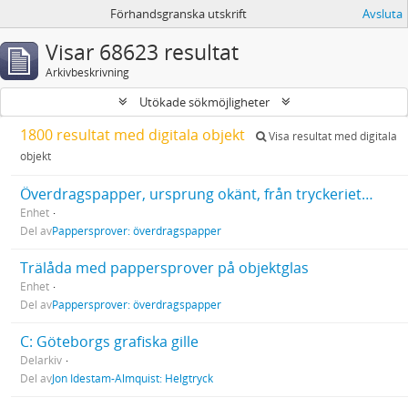
Förhandsgranska utskrift
Avsluta
Visar 68623 resultat
Arkivbeskrivning
Utökade sökmöjligheter
1800 resultat med digitala objekt
Visa resultat med digitala
objekt
Överdragspapper, ursprung okänt, från tryckeriets gamla lager 2007
Enhet
Del av
Pappersprover: överdragspapper
Trälåda med pappersprover på objektglas
Enhet
Del av
Pappersprover: överdragspapper
C: Göteborgs grafiska gille
Delarkiv
Del av
Jon Idestam-Almquist: Helgtryck