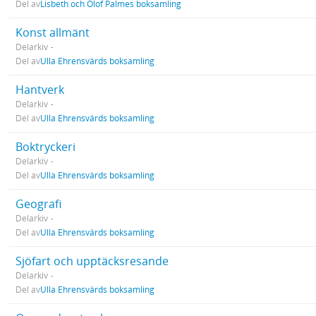
Del av
Lisbeth och Olof Palmes boksamling
Konst allmänt
Delarkiv
Del av
Ulla Ehrensvärds boksamling
Hantverk
Delarkiv
Del av
Ulla Ehrensvärds boksamling
Boktryckeri
Delarkiv
Del av
Ulla Ehrensvärds boksamling
Geografi
Delarkiv
Del av
Ulla Ehrensvärds boksamling
Sjöfart och upptäcksresande
Delarkiv
Del av
Ulla Ehrensvärds boksamling