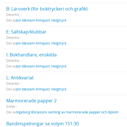
B: Läroverk (för boktryckeri och grafik)
Delarkiv
Del av
Jon Idestam-Almquist: Helgtryck
E: Sällskap/klubbar
Delarkiv
Del av
Jon Idestam-Almquist: Helgtryck
I: Bokhandlare, enskilda
Delarkiv
Del av
Jon Idestam-Almquist: Helgtryck
L: Antikvariat
Delarkiv
Del av
Jon Idestam-Almquist: Helgtryck
Marmorerade papper 2
Enhet
Del av
Ingeborg Börjesons samling av marmorerade papper och diplom
Bandinspelningar se volym 151:30