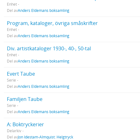
Enhet
Del av
Anders Eldemans boksamling
Program, kataloger, övriga småskrifter
Enhet
Del av
Anders Eldemans boksamling
Div. artistkataloger 1930-, 40-, 50-tal
Enhet
Del av
Anders Eldemans boksamling
Evert Taube
Serie
Del av
Anders Eldemans boksamling
Familjen Taube
Serie
Del av
Anders Eldemans boksamling
A: Boktryckerier
Delarkiv
Del av
Jon Idestam-Almquist: Helgtryck