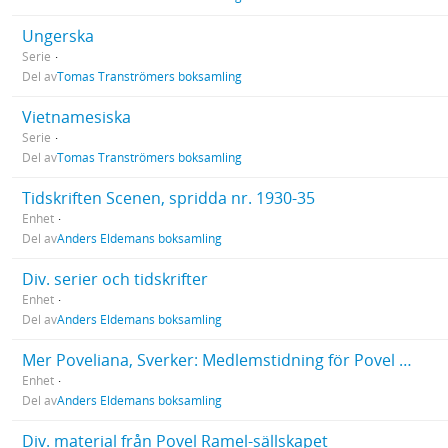
Ungerska
Serie
Del av
Tomas Tranströmers boksamling
Vietnamesiska
Serie
Del av
Tomas Tranströmers boksamling
Tidskriften Scenen, spridda nr. 1930-35
Enhet
Del av
Anders Eldemans boksamling
Div. serier och tidskrifter
Enhet
Del av
Anders Eldemans boksamling
Mer Poveliana, Sverker: Medlemstidning för Povel Ramel-sällskapet. Spridda nr.
Enhet
Del av
Anders Eldemans boksamling
Div. material från Povel Ramel-sällskapet