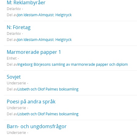
M: Reklambyråer
Delarkiv
Del av
Jon Idestam-Almquist: Helgtryck
N: Företag
Delarkiv
Del av
Jon Idestam-Almquist: Helgtryck
Marmorerade papper 1
Enhet
Del av
Ingeborg Börjesons samling av marmorerade papper och diplom
Sovjet
Underserie
Del av
Lisbeth och Olof Palmes boksamling
Poesi på andra språk
Underserie
Del av
Lisbeth och Olof Palmes boksamling
Barn- och ungdomsfrågor
Underserie