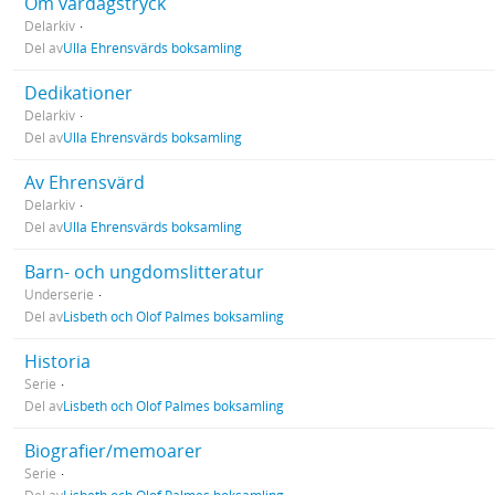
Om vardagstryck
Delarkiv
Del av
Ulla Ehrensvärds boksamling
Dedikationer
Delarkiv
Del av
Ulla Ehrensvärds boksamling
Av Ehrensvärd
Delarkiv
Del av
Ulla Ehrensvärds boksamling
Barn- och ungdomslitteratur
Underserie
Del av
Lisbeth och Olof Palmes boksamling
Historia
Serie
Del av
Lisbeth och Olof Palmes boksamling
Biografier/memoarer
Serie