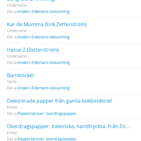
Underserie
Del av
Anders Eldemans boksamling
Kar de Mumma (Erik Zetterström)
Underserie
Del av
Anders Eldemans boksamling
Hasse Z (Zetterström)
Underserie
Del av
Anders Eldemans boksamling
Barnböcker
Serie
Del av
Anders Eldemans boksamling
Dekorerade papper från gamla bokbinderiet
Enhet
Del av
Pappersprover: överdragspapper
Överdragspapper, italienska, handtryckta. Från Enheten för bevarandes lager 2008
Enhet
Del av
Pappersprover: överdragspapper