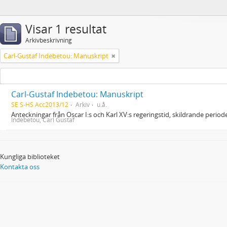
Visar 1 resultat
Arkivbeskrivning
Carl-Gustaf Indebetou: Manuskript
Carl-Gustaf Indebetou: Manuskript
SE S-HS Acc2013/12
Arkiv
u.å.
Anteckningar från Oscar I:s och Karl XV:s regeringstid, skildrande peri
Indebetou, Carl Gustaf
Kungliga biblioteket
Kontakta oss