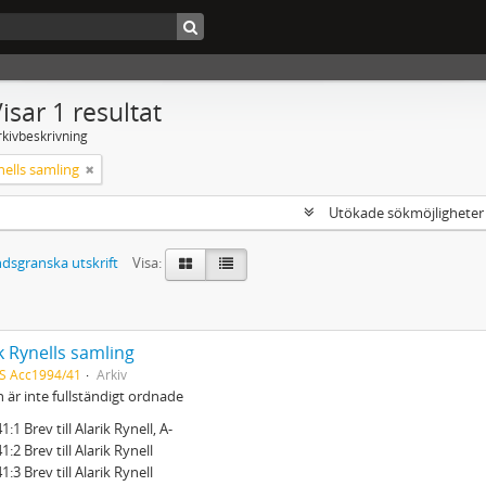
isar 1 resultat
rkivbeskrivning
nells samling
Utökade sökmöjlighete
dsgranska utskrift
Visa:
k Rynells samling
S Acc1994/41
Arkiv
 är inte fullständigt ordnade
:1 Brev till Alarik Rynell, A-
:2 Brev till Alarik Rynell
:3 Brev till Alarik Rynell