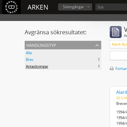
ARKEN
Sökingångar
V
Avgränsa sökresultatet:
A
handlingstyp
Alarik Ry
Alla
Brev
1
Anteckningar
1
Förhan
Alari
SE S-H
Breven
1994/41
1994/41
1994/41