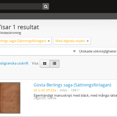
isar 1 resultat
rkivbeskrivning
lings saga (Sättningsförlagan)
Med digitala objekt
Utökade sökmöjlighete
dsgranska utskrift
Visa:
Gösta Berlings saga (Sättningsförlagan)
SE S-HS Vf132a
Arkiv
1891?
Egenhändigt manuskript med bläck, med många rättel
Lagerlöf, Selma