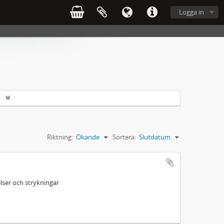
Logga in
r
Riktning:
Ökande
Sortera:
Slutdatum
ser och strykningar