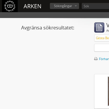
ARKEN
Sökingångar
V
Avgränsa sökresultatet:
A
Gösta Ber
Förhan