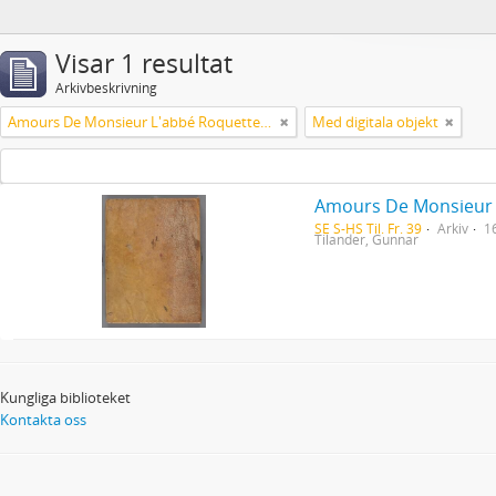
Visar 1 resultat
Arkivbeskrivning
Amours De Monsieur L'abbé Roquette avec Mademoiselle de Montauzier par Monsieur L'abbé Le Camus 1667
Med digitala objekt
Amours De Monsieur 
SE S-HS Til. Fr. 39
Arkiv
1
Tilander, Gunnar
Kungliga biblioteket
Kontakta oss