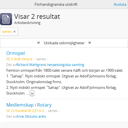
Förhandsgranska utskrift
Avsluta
Visar 2 resultat
Arkivbeskrivning
series
Utökade sökmöjligheter
Ormspel
SE S-KoB Herp:4
series
Del av
Richard Wahlgrens herpetologiska samling
Femton ormspel från 1800-talet senare hälft och början av 1900-talet.
1. "Sahap". Nytt indiskt ormspel. Utgivet av Adolf Johnsons förlag,
Stockholm. Originalomslag finns.
2. Nytt indiskt ormspel. "Sahap". Utgivet av Adolf Johnsons förlag,
Stockholm.
...
»
Medlemskap i Rotary
SE Q Handskrift 237:A:2
series
Del av
Arne Olssons arkiv