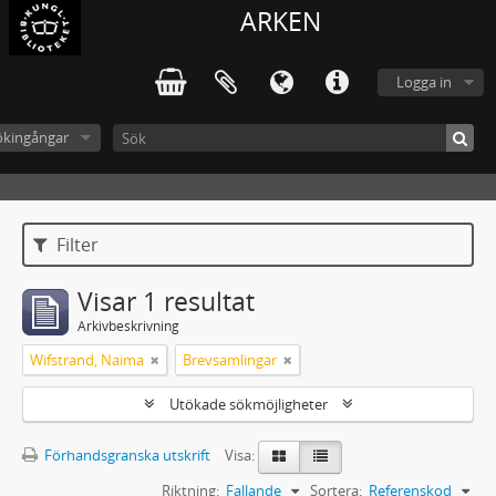
ARKEN
Logga in
ökingångar
Filter
Visar 1 resultat
Arkivbeskrivning
Wifstrand, Naima
Brevsamlingar
Utökade sökmöjligheter
Förhandsgranska utskrift
Visa:
Riktning:
Fallande
Sortera:
Referenskod