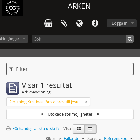
ARKEN
Logga in
ökingångar
Filter
Visar 1 resultat
Arkivbeskrivning
Drottning Kristinas första brev till jesuitgeneralen 1651
Utökade sökmöjligheter
Förhandsgranska utskrift
Visa:
Riktning:
Fallande
Sortera:
Referenskod