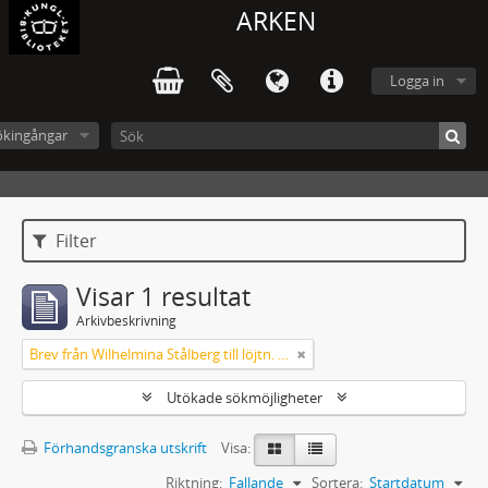
ARKEN
Logga in
ökingångar
Filter
Visar 1 resultat
Arkivbeskrivning
Brev från Wilhelmina Stålberg till löjtn. Ridderstad 1857
Utökade sökmöjligheter
Förhandsgranska utskrift
Visa:
Riktning:
Fallande
Sortera:
Startdatum