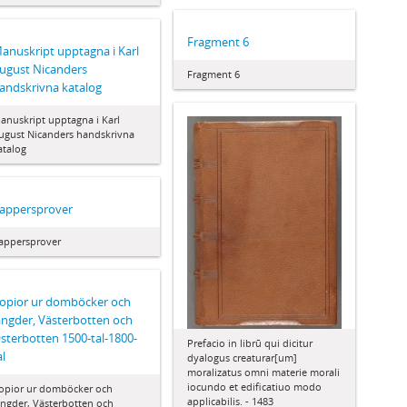
Fragment 6
anuskript upptagna i Karl
ugust Nicanders
Fragment 6
andskrivna katalog
anuskript upptagna i Karl
ugust Nicanders handskrivna
atalog
appersprover
appersprover
opior ur domböcker och
ängder, Västerbotten och
sterbotten 1500-tal-1800-
Prefacio in librū qui dicitur
al
dyalogus creaturar[um]
moralizatus omni materie morali
iocundo et edificatiuo modo
opior ur domböcker och
applicabilis. - 1483
ängder, Västerbotten och