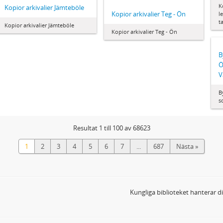
K
Kopior arkivalier Jämteböle
Kopior arkivalier Teg - Ön
l
t
Kopior arkivalier Jämteböle
Kopior arkivalier Teg - Ön
B
Ö
V
B
s
Resultat 1 till 100 av 68623
1
2
3
4
5
6
7
...
687
Nästa »
Kungliga biblioteket hanterar 