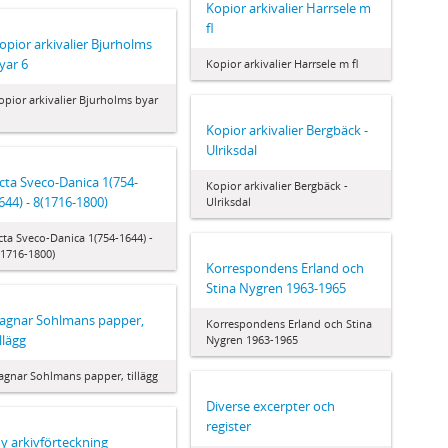
Kopior arkivalier Harrsele m
fl
opior arkivalier Bjurholms
yar 6
Kopior arkivalier Harrsele m fl
opior arkivalier Bjurholms byar
Kopior arkivalier Bergbäck -
Ulriksdal
cta Sveco-Danica 1(754-
Kopior arkivalier Bergbäck -
644) - 8(1716-1800)
Ulriksdal
cta Sveco-Danica 1(754-1644) -
(1716-1800)
Korrespondens Erland och
Stina Nygren 1963-1965
agnar Sohlmans papper,
Korrespondens Erland och Stina
illägg
Nygren 1963-1965
agnar Sohlmans papper, tillägg
Diverse excerpter och
register
y arkivförteckning