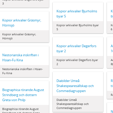
3
Kopior arkivalier Bjurholms
K
byar 5
b
Kopior arkivalier Gräsmyr,
Hörnsjö
Kopior arkivalier Bjurholms byar
K
5
6
Kopior arkivalier Gräsmyr,
Hörnsjö
Kopior arkivalier Degerfors
A
byar 2
1
Nestorianska inskriften i
Hsian-Fu Kina
Kopior arkivalier Degerfors byar
A
2
8
Nestorianska inskriften i Hsian-
Fu Kina
Diabilder Umeå
R
Shakespearesällskap och
t
Biographica rörande August
Commediagruppen
Strindberg och dottern
R
Greta von Philp
Diabilder Umeå
Shakespearesällskap och
Commediagruppen
Biographica rörande August
N
Strindberg och dottern Greta