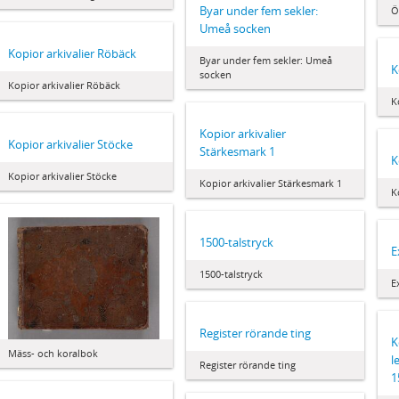
Byar under fem sekler:
Ö
Umeå socken
Kopior arkivalier Röbäck
Byar under fem sekler: Umeå
K
socken
Kopior arkivalier Röbäck
K
Kopior arkivalier
Kopior arkivalier Stöcke
Stärkesmark 1
K
Kopior arkivalier Stöcke
Kopior arkivalier Stärkesmark 1
K
1500-talstryck
E
1500-talstryck
E
Register rörande ting
K
Mäss- och koralbok
l
Register rörande ting
1