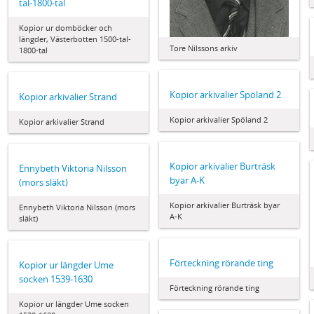
tal-1800-tal
Kopior ur domböcker och
längder, Västerbotten 1500-tal-
Tore Nilssons arkiv
1800-tal
Kopior arkivalier Spöland 2
Kopior arkivalier Strand
Kopior arkivalier Spöland 2
Kopior arkivalier Strand
Kopior arkivalier Burträsk
Ennybeth Viktoria Nilsson
byar A-K
(mors släkt)
Kopior arkivalier Burträsk byar
Ennybeth Viktoria Nilsson (mors
A-K
släkt)
Förteckning rörande ting
Kopior ur längder Ume
socken 1539-1630
Förteckning rörande ting
Kopior ur längder Ume socken