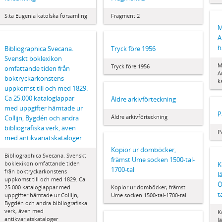
S:ta Eugenia katolska församling
Fragment 2
M
A
h
Bibliographica Svecana.
Tryck före 1956
Svenskt boklexikon
M
Tryck före 1956
omfattande tiden från
A
boktryckarkonstens
k
uppkomst till och med 1829.
Ca 25.000 kataloglappar
Äldre arkivförteckning
med uppgifter hämtade ur
P
Äldre arkivförteckning
Collijn, Bygdén och andra
bibliografiska verk, även
P
med antikvariatskataloger
Kopior ur domböcker,
Bibliographica Svecana. Svenskt
främst Ume socken 1500-tal-
boklexikon omfattande tiden
K
1700-tal
från boktryckarkonstens
l
uppkomst till och med 1829. Ca
Ö
25.000 kataloglappar med
Kopior ur domböcker, främst
t
uppgifter hämtade ur Collijn,
Ume socken 1500-tal-1700-tal
Bygdén och andra bibliografiska
verk, även med
K
antikvariatskataloger
l