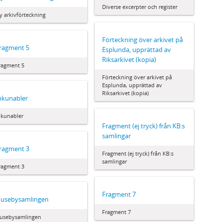
Diverse excerpter och register
y arkivförteckning
Förteckning över arkivet på
ragment 5
Esplunda, upprättad av
Riksarkivet (kopia)
ragment 5
Förteckning över arkivet på
Esplunda, upprättad av
Riksarkivet (kopia)
nkunabler
nkunabler
Fragment (ej tryck) från KB:s
samlingar
ragment 3
Fragment (ej tryck) från KB:s
samlingar
ragment 3
Fragment 7
usebysamlingen
Fragment 7
usebysamlingen