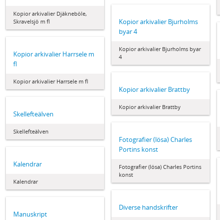
Kopior arkivalier Djäkneböle,
Kopior arkivalier Bjurholms
Skravelsjö m fl
byar 4
Kopior arkivalier Bjurholms byar
Kopior arkivalier Harrsele m
4
fl
Kopior arkivalier Harrsele m fl
Kopior arkivalier Brattby
Kopior arkivalier Brattby
Skellefteälven
Skellefteälven
Fotografier (lösa) Charles
Portins konst
Kalendrar
Fotografier (lösa) Charles Portins
konst
Kalendrar
Diverse handskrifter
Manuskript