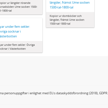
längder, främst Ume socken
opior ur längder rörande
evnadsöden Ume socken 1500-
1500-tal-1800-tal
al-1800-tal
Kopior ur domböcker och
längder, främst Ume socken
1500-tal-1800-tal
yar under fem sekler:
vriga socknar i
ästerbotten
yar under fem sekler: Övriga
ocknar i Västerbotten
dina personuppgifter i enlighet med EU:s dataskyddsförordning (2018), GDPR.