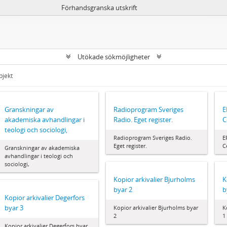
Förhandsgranska utskrift
Utökade sökmöjligheter
bjekt
Granskningar av
Radioprogram Sveriges
E
akademiska avhandlingar i
Radio. Eget register.
C
teologi och sociologi,
Radioprogram Sveriges Radio.
E
Eget register.
C
Granskningar av akademiska
avhandlingar i teologi och
sociologi,
Kopior arkivalier Bjurholms
K
byar 2
b
Kopior arkivalier Degerfors
byar 3
Kopior arkivalier Bjurholms byar
K
2
1
Kopior arkivalier Degerfors byar