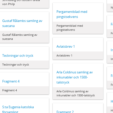
von Philp
N
Pergamentblad med
pingstsekvens
Gustaf Rålambs samling av
F
suecana
Pergamentblad med
pingstsekvens
F
Gustaf Rålambs samling av
suecana
Avlatsbrev 1
I
Teckningar och tryck
Avlatsbrev 1
I
Teckningar och tryck
Arla Coldinus samling av
F
inkunabler och 1500-
Fragment 4
talstryck
F
Fragment 4
Arla Coldinus samling av
inkunabler och 1500-talstryck
H
S:ta Eugenia katolska
H
församling
Fragment 2