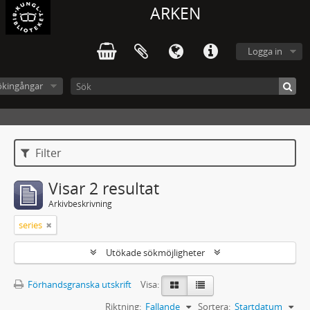
ARKEN
Logga in
ökingångar
Filter
Visar 2 resultat
Arkivbeskrivning
series
Utökade sökmöjligheter
Förhandsgranska utskrift
Visa:
Riktning:
Fallande
Sortera:
Startdatum