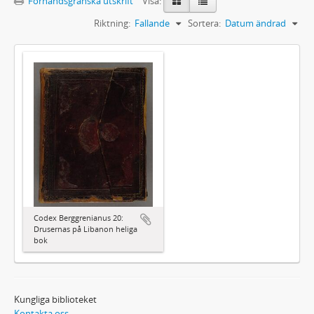
Förhandsgranska utskrift
Visa:
Riktning:
Fallande
Sortera:
Datum ändrad
Codex Berggrenianus 20:
Drusernas på Libanon heliga
bok
Kungliga biblioteket
Kontakta oss