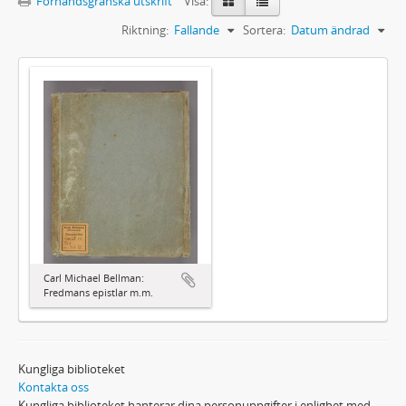
Förhandsgranska utskrift
Visa:
Riktning:
Fallande
Sortera:
Datum ändrad
Carl Michael Bellman:
Fredmans epistlar m.m.
Kungliga biblioteket
Kontakta oss
Kungliga biblioteket hanterar dina personuppgifter i enlighet med