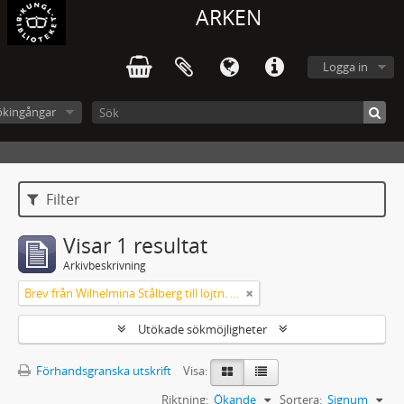
ARKEN
Logga in
ökingångar
Filter
Visar 1 resultat
Arkivbeskrivning
Brev från Wilhelmina Stålberg till löjtn. Ridderstad 1857
Utökade sökmöjligheter
Förhandsgranska utskrift
Visa:
Riktning:
Ökande
Sortera:
Signum