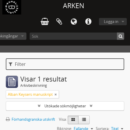
ARKEN
Logga in
ökingångar
Filter
Visar 1 resultat
Arkivbeskrivning
Alban Keysers manuskript
Utökade sökmöjligheter
Förhandsgranska utskrift
Visa:
Riktning:
Fallande
Sortera:
Titel