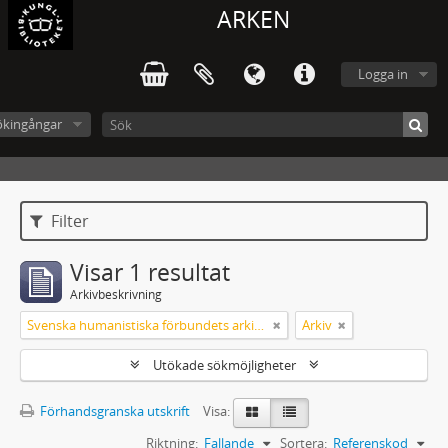
ARKEN
Logga in
ökingångar
Filter
Visar 1 resultat
Arkivbeskrivning
Svenska humanistiska förbundets arkiv: handlingar 2003-2012
Arkiv
Utökade sökmöjligheter
Förhandsgranska utskrift
Visa:
Riktning:
Fallande
Sortera:
Referenskod