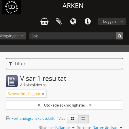
ARKEN
Logga in
ökingångar
Filter
Visar 1 resultat
Arkivbeskrivning
Svanström, Ragnar
Utökade sökmöjligheter
Förhandsgranska utskrift
Visa:
Riktning:
Fallande
Sortera:
Datum ändrad