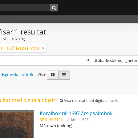
isar 1 resultat
rkivbeskrivning
till 1697 års psalmbok
Utökade sökmöjlighete
dsgranska utskrift
Visa:
ultat med digitala objekt
Visa resultat med digitala objekt
Koralbok till 1697 års psalmbok
SE S-HS S124
Arkiv
1695
Mått: 4:o (oblong)