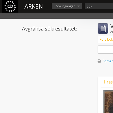
ARKEN
Sökingångar
V
Avgränsa sökresultatet:
A
Koralbok 
Förhan
1 res