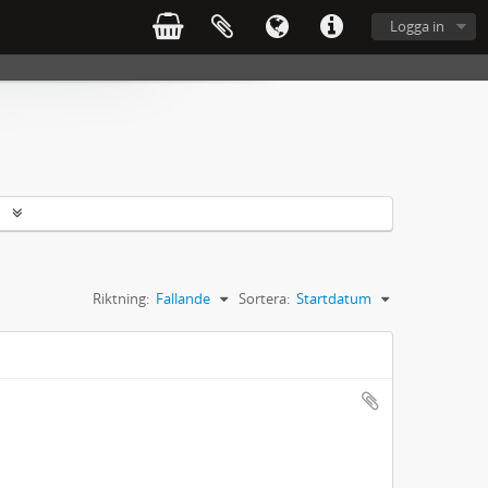
Logga in
r
Riktning:
Fallande
Sortera:
Startdatum