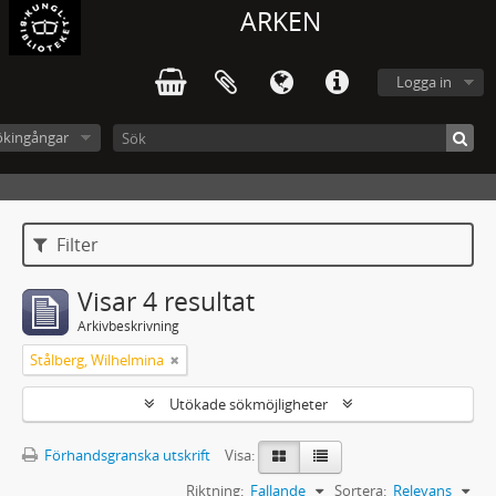
ARKEN
Logga in
ökingångar
Filter
Visar 4 resultat
Arkivbeskrivning
Stålberg, Wilhelmina
Utökade sökmöjligheter
Förhandsgranska utskrift
Visa:
Riktning:
Fallande
Sortera:
Relevans