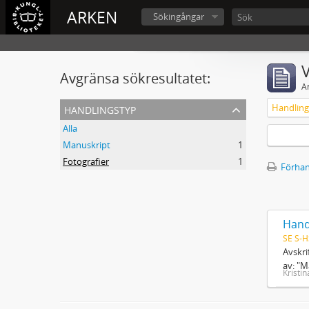
ARKEN
Sökingångar
V
Avgränsa sökresultatet:
A
handlingstyp
Handling
Alla
Manuskript
1
Fotografier
1
Förhan
Hand
SE S-H
Avskr
av: "M
Kristin