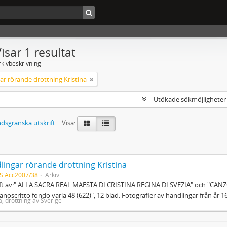
isar 1 resultat
rkivbeskrivning
ar rörande drottning Kristina
Utökade sökmöjlighete
dsgranska utskrift
Visa:
lingar rörande drottning Kristina
S Acc2007/38
Arkiv
ift av:" ALLA SACRA REAL MAESTA DI CRISTINA REGINA DI SVEZIA" och "CAN
anoscritto fondo varia 48 (622)", 12 blad. Fotografier av handlingar från år 16
a, drottning av Sverige