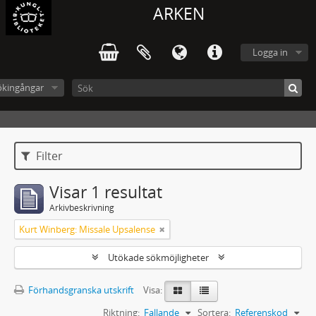
ARKEN
Logga in
ökingångar
Filter
Visar 1 resultat
Arkivbeskrivning
Kurt Winberg: Missale Upsalense
Utökade sökmöjligheter
Förhandsgranska utskrift
Visa:
Riktning:
Fallande
Sortera:
Referenskod