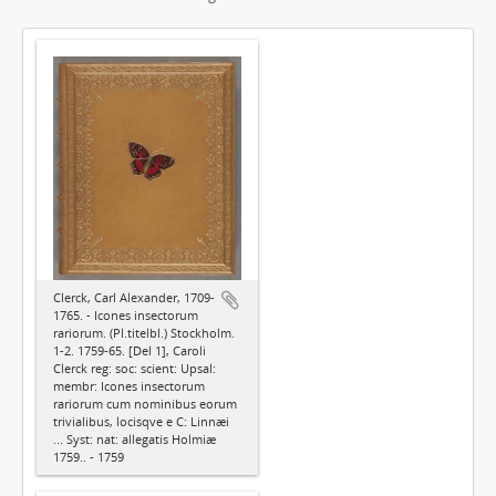
Clerck, Carl Alexander, 1709-
1765. - Icones insectorum
rariorum. (Pl.titelbl.) Stockholm.
1-2. 1759-65. [Del 1], Caroli
Clerck reg: soc: scient: Upsal:
membr: Icones insectorum
rariorum cum nominibus eorum
trivialibus, locisqve e C: Linnæi
... Syst: nat: allegatis Holmiæ
1759.. - 1759