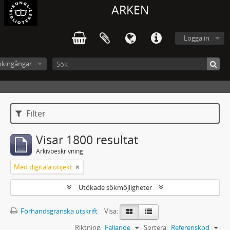
ARKEN
Logga in
ökingångar
Filter
Visar 1800 resultat
Arkivbeskrivning
Med digitala objekt
Utökade sökmöjligheter
Förhandsgranska utskrift
Visa:
Riktning:
Fallande
Sortera:
Referenskod