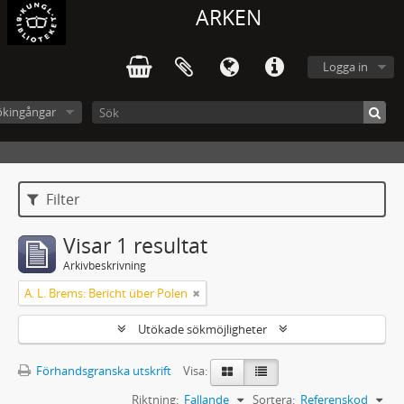
ARKEN
Logga in
ökingångar
Filter
Visar 1 resultat
Arkivbeskrivning
A. L. Brems: Bericht über Polen
Utökade sökmöjligheter
Förhandsgranska utskrift
Visa:
Riktning:
Fallande
Sortera:
Referenskod