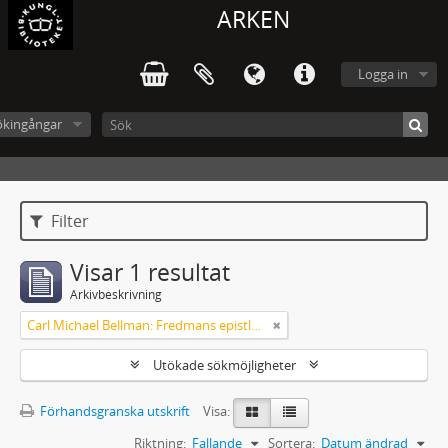
ARKEN
Logga in
ökingångar
Filter
Visar 1 resultat
Arkivbeskrivning
Carl Michael Bellman: Fredmans epistlar [Nechers ex.]. Ep. 1-50
Utökade sökmöjligheter
Förhandsgranska utskrift
Visa:
Riktning:
Fallande
Sortera:
Datum ändrad