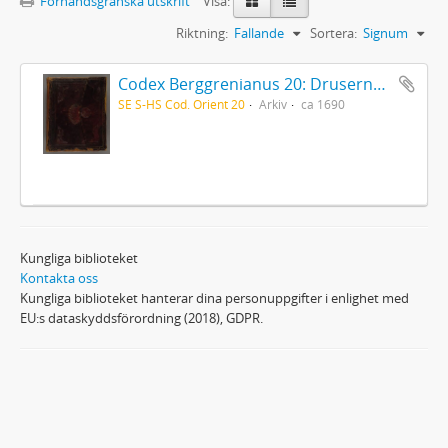
Förhandsgranska utskrift
Visa:
Riktning:
Fallande
Sortera:
Signum
Codex Berggrenianus 20: Drusernas på Libanon heliga bok
SE S-HS Cod. Orient 20
Arkiv
ca 1690
Kungliga biblioteket
Kontakta oss
Kungliga biblioteket hanterar dina personuppgifter i enlighet med
EU:s dataskyddsförordning (2018), GDPR.