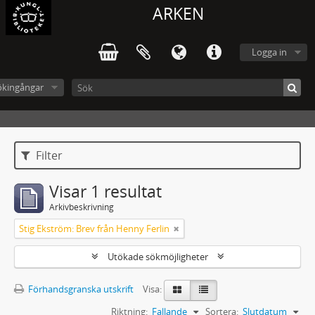
ARKEN
Logga in
ökingångar
Filter
Visar 1 resultat
Arkivbeskrivning
Stig Ekström: Brev från Henny Ferlin
Utökade sökmöjligheter
Förhandsgranska utskrift
Visa:
Riktning:
Fallande
Sortera:
Slutdatum