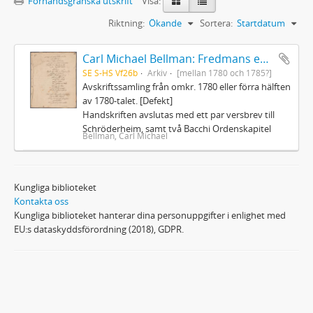
Förhandsgranska utskrift
Visa:
Riktning:
Ökande
Sortera:
Startdatum
Carl Michael Bellman: Fredmans epistlar och sånger m.fl. Bellman-texter
SE S-HS Vf26b
Arkiv
[mellan 1780 och 1785?]
Avskriftssamling från omkr. 1780 eller förra hälften
av 1780-talet. [Defekt]
Handskriften avslutas med ett par versbrev till
Schröderheim, samt två Bacchi Ordenskapitel
Bellman, Carl Michael
Kungliga biblioteket
Kontakta oss
Kungliga biblioteket hanterar dina personuppgifter i enlighet med
EU:s dataskyddsförordning (2018), GDPR.