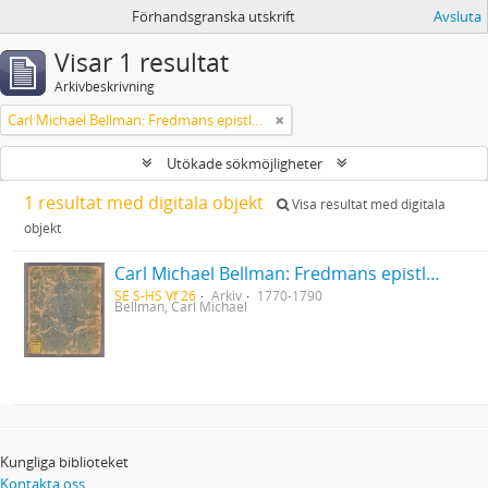
Förhandsgranska utskrift
Avsluta
Visar 1 resultat
Arkivbeskrivning
Carl Michael Bellman: Fredmans epistlar [Nechers ex.]. Ep. 1-50
Utökade sökmöjligheter
1 resultat med digitala objekt
Visa resultat med digitala
objekt
Carl Michael Bellman: Fredmans epistlar [Nechers ex.]. Ep. 1-50
SE S-HS Vf 26
Arkiv
1770-1790
Bellman, Carl Michael
Kungliga biblioteket
Kontakta oss