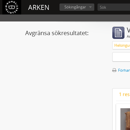
ARKEN
Sökingångar
V
Avgränsa sökresultatet:
A
Förhan
1 res