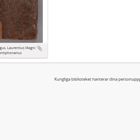
gus, Laurentius Magni:
antiphonarius
Kungliga biblioteket hanterar dina personuppg