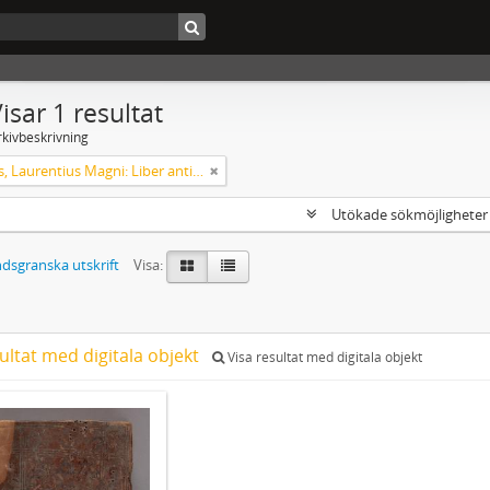
isar 1 resultat
rkivbeskrivning
Helsingus, Laurentius Magni: Liber antiphonarius
Utökade sökmöjlighete
dsgranska utskrift
Visa:
ultat med digitala objekt
Visa resultat med digitala objekt