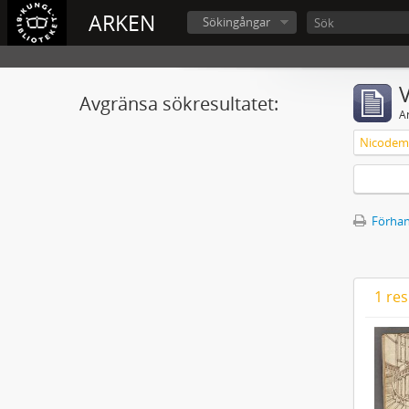
ARKEN
Sökingångar
V
Avgränsa sökresultatet:
A
Nicodemu
Förhan
1 res