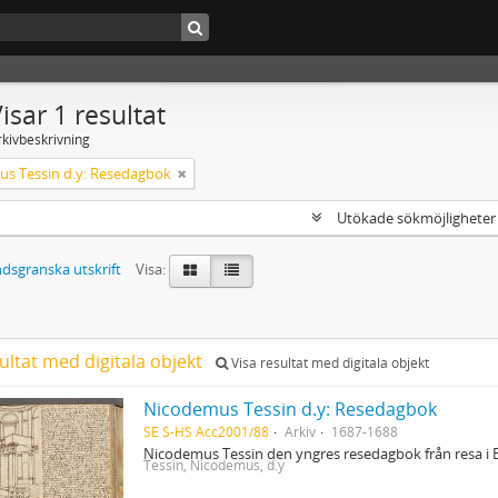
isar 1 resultat
rkivbeskrivning
s Tessin d.y: Resedagbok
Utökade sökmöjlighete
dsgranska utskrift
Visa:
ultat med digitala objekt
Visa resultat med digitala objekt
Nicodemus Tessin d.y: Resedagbok
SE S-HS Acc2001/88
Arkiv
1687-1688
Nicodemus Tessin den yngres resedagbok från resa i 
Tessin, Nicodemus, d.y