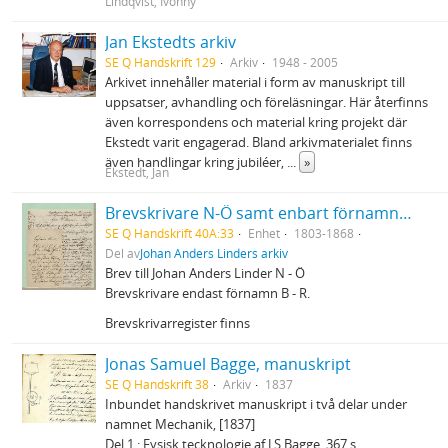
Lindqvist, Ivonny
Jan Ekstedts arkiv
SE Q Handskrift 129
Arkiv
1948 - 2005
Arkivet innehåller material i form av manuskript till
uppsatser, avhandling och föreläsningar. Här återfinns
även korrespondens och material kring projekt där
Ekstedt varit engagerad. Bland arkivmaterialet finns
även handlingar kring jubiléer,
...
»
Ekstedt, Jan
Brevskrivare N-Ö samt enbart förnamn B-R
SE Q Handskrift 40A:33
Enhet
1803-1868
Del av
Johan Anders Linders arkiv
Brev till Johan Anders Linder N - Ö
Brevskrivare endast förnamn B - R.
Brevskrivarregister finns
Jonas Samuel Bagge, manuskript
SE Q Handskrift 38
Arkiv
1837
Inbundet handskrivet manuskript i två delar under
namnet Mechanik, [1837]
Del 1 : Fysisk tecknologie af J S Bagge. 367 s.