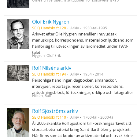
Umeå universitet., Institutionen för konstvetenskap
Olof Erik Nygren
SE Q Handskrift 128
Arkiv
1930-tal-1995
Arkivet efter Olle Nygren innehåller i huvudsak
manuskript, korrespondens, material och ljudband som
hänför sig till utvecklingen av läromedlet under 1970‐
talet.
Nygren, Olof Erik
Rolf Nilséns arkiv
SE Q Handskrift 194
Arkiv
1954 - 2014
Personliga handlingar, dagböcker, almanackor,
intervjuer, reportage, recensioner, korrespondens,
anteckningsblock, förteckningar, urklipp och fotografier
Nilsén, Rolf
Rolf Sjöströms arkiv
SE Q Handskrift 110
Arkiv
1700-tal - 2000-tal
År 2005 skänkte Rolf Sjöström till Forskningsarkivet sitt
stora arbetsmaterial kring Saint-Barthélemy-projektet.
Här finns samlat kopior av arkivmaterial och tryck kring