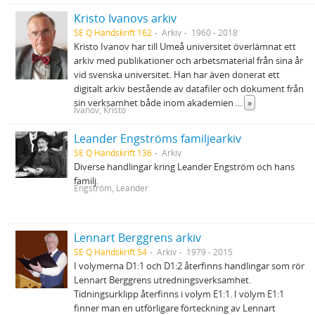
Kristo Ivanovs arkiv
SE Q Handskrift 162
Arkiv
1960 - 2018
Kristo Ivanov har till Umeå universitet överlämnat ett
arkiv med publikationer och arbetsmaterial från sina år
vid svenska universitet. Han har även donerat ett
digitalt arkiv bestående av datafiler och dokument från
sin verksamhet både inom akademien
...
»
Ivanov, Kristo
Leander Engströms familjearkiv
SE Q Handskrift 136
Arkiv
Diverse handlingar kring Leander Engström och hans
familj.
Engström, Leander
Lennart Berggrens arkiv
SE Q Handskrift 54
Arkiv
1979 - 2015
I volymerna D1:1 och D1:2 återfinns handlingar som rör
Lennart Berggrens utredningsverksamhet.
Tidningsurklipp återfinns i volym E1:1. I volym E1:1
finner man en utförligare förteckning av Lennart