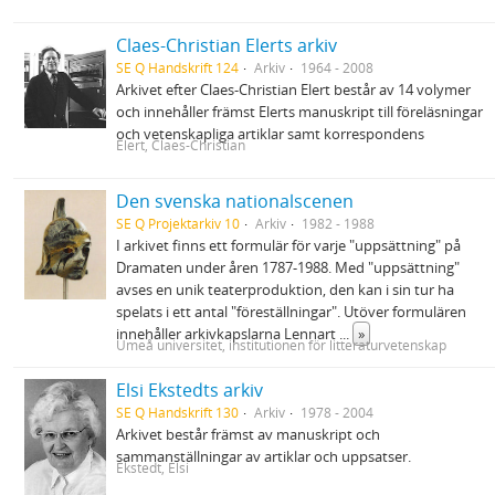
Claes-Christian Elerts arkiv
SE Q Handskrift 124
Arkiv
1964 - 2008
Arkivet efter Claes-Christian Elert består av 14 volymer
och innehåller främst Elerts manuskript till föreläsningar
och vetenskapliga artiklar samt korrespondens
Elert, Claes-Christian
Den svenska nationalscenen
SE Q Projektarkiv 10
Arkiv
1982 - 1988
I arkivet finns ett formulär för varje "uppsättning" på
Dramaten under åren 1787-1988. Med "uppsättning"
avses en unik teaterproduktion, den kan i sin tur ha
spelats i ett antal "föreställningar". Utöver formulären
innehåller arkivkapslarna Lennart
...
»
Umeå universitet, institutionen för litteraturvetenskap
Elsi Ekstedts arkiv
SE Q Handskrift 130
Arkiv
1978 - 2004
Arkivet består främst av manuskript och
sammanställningar av artiklar och uppsatser.
Ekstedt, Elsi