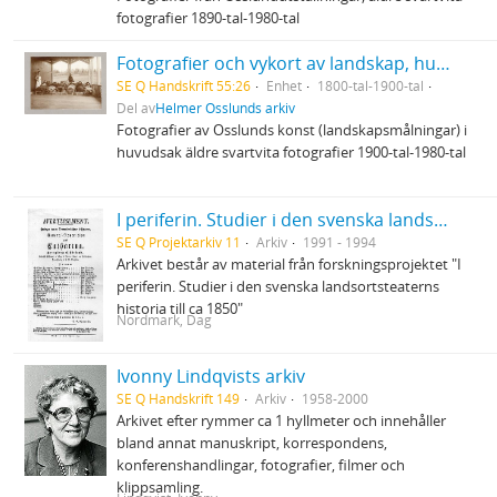
fotografier 1890-tal-1980-tal
Fotografier och vykort av landskap, hus och miljöer
SE Q Handskrift 55:26
Enhet
1800-tal-1900-tal
Del av
Helmer Osslunds arkiv
Fotografier av Osslunds konst (landskapsmålningar) i
huvudsak äldre svartvita fotografier 1900-tal-1980-tal
I periferin. Studier i den svenska landsortsteaterns historia till ca 1850
SE Q Projektarkiv 11
Arkiv
1991 - 1994
Arkivet består av material från forskningsprojektet "I
periferin. Studier i den svenska landsortsteaterns
historia till ca 1850"
Nordmark, Dag
Ivonny Lindqvists arkiv
SE Q Handskrift 149
Arkiv
1958-2000
Arkivet efter rymmer ca 1 hyllmeter och innehåller
bland annat manuskript, korrespondens,
konferenshandlingar, fotografier, filmer och
klippsamling.