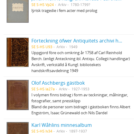
SE S-HS Vp24
Arkiv
1780-1799?
lÿrisk tragedie i fem acter med prolog
Förteckning öfwer Antiquitets archivi handskrifter (Avskrift)
SE S-HS U93
Arkiv
1949
Uppgjord före och omkring år 1758 af Carl Reinhold
Berch. (enligt Anteckning ibl. Antiqu. Collegii handlingar)
Avskrift, verkställd å Kungl. bibliotekets
handskriftsavdelning 1949
Olof Aschbergs gästbok
SE S-HS Ia27a
Arkiv
1927-1953
I volymen finns bidrag i form av teckningar, målningar,
fotografier, samt pressklipp
Bland de personer som bidragit i gästboken finns Albert
Engström, Isaac Grünewald och Nils Dardel
Karl Wåhlins minnesalbum
SE S-HS Iv34
Arkiv
1897-1937