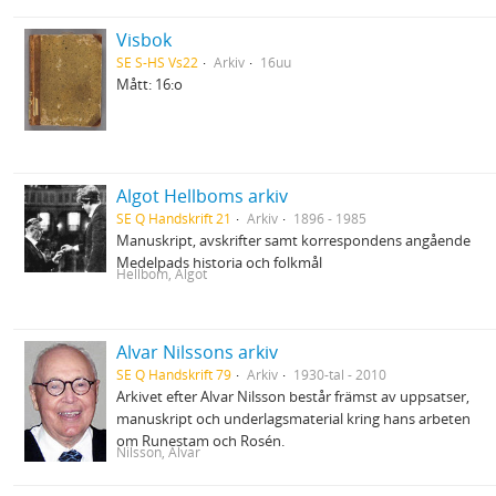
Visbok
SE S-HS Vs22
Arkiv
16uu
Mått: 16:o
Algot Hellboms arkiv
SE Q Handskrift 21
Arkiv
1896 - 1985
Manuskript, avskrifter samt korrespondens angående
Medelpads historia och folkmål
Hellbom, Algot
Alvar Nilssons arkiv
SE Q Handskrift 79
Arkiv
1930-tal - 2010
Arkivet efter Alvar Nilsson består främst av uppsatser,
manuskript och underlagsmaterial kring hans arbeten
om Runestam och Rosén.
Nilsson, Alvar