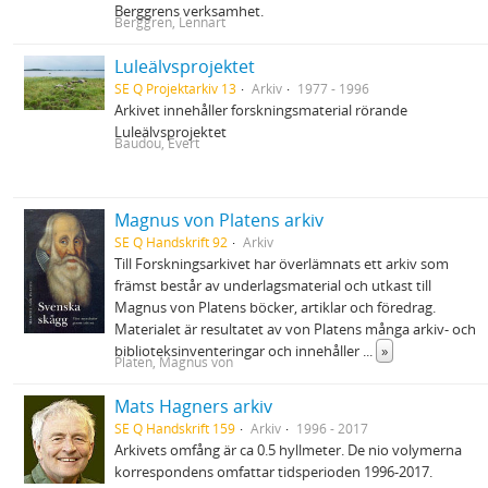
Berggrens verksamhet.
Berggren, Lennart
Luleälvsprojektet
SE Q Projektarkiv 13
Arkiv
1977 - 1996
Arkivet innehåller forskningsmaterial rörande
Luleälvsprojektet
Baudou, Evert
Magnus von Platens arkiv
SE Q Handskrift 92
Arkiv
Till Forskningsarkivet har överlämnats ett arkiv som
främst består av underlagsmaterial och utkast till
Magnus von Platens böcker, artiklar och föredrag.
Materialet är resultatet av von Platens många arkiv- och
biblioteksinventeringar och innehåller
...
»
Platen, Magnus von
Mats Hagners arkiv
SE Q Handskrift 159
Arkiv
1996 - 2017
Arkivets omfång är ca 0.5 hyllmeter. De nio volymerna
korrespondens omfattar tidsperioden 1996-2017.