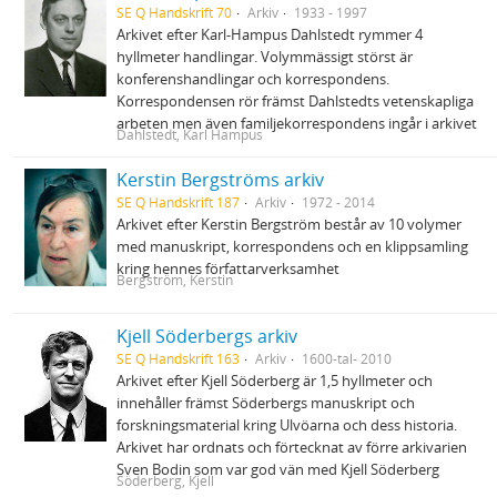
SE Q Handskrift 70
Arkiv
1933 - 1997
Arkivet efter Karl-Hampus Dahlstedt rymmer 4
hyllmeter handlingar. Volymmässigt störst är
konferenshandlingar och korrespondens.
Korrespondensen rör främst Dahlstedts vetenskapliga
arbeten men även familjekorrespondens ingår i arkivet
Dahlstedt, Karl Hampus
Kerstin Bergströms arkiv
SE Q Handskrift 187
Arkiv
1972 - 2014
Arkivet efter Kerstin Bergström består av 10 volymer
med manuskript, korrespondens och en klippsamling
kring hennes författarverksamhet
Bergström, Kerstin
Kjell Söderbergs arkiv
SE Q Handskrift 163
Arkiv
1600-tal- 2010
Arkivet efter Kjell Söderberg är 1,5 hyllmeter och
innehåller främst Söderbergs manuskript och
forskningsmaterial kring Ulvöarna och dess historia.
Arkivet har ordnats och förtecknat av förre arkivarien
Sven Bodin som var god vän med Kjell Söderberg
Söderberg, Kjell