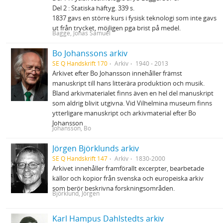
Del 2 : Statiska häftyg. 339 s.
1837 gavs en större kurs i fysisk teknologi som inte gavs
ut från trycket, möjligen pga brist på medel.
Bagge, Jonas Samuel
Bo Johanssons arkiv
SE Q Handskrift 170
Arkiv
1940 - 2013
Arkivet efter Bo Johansson innehåller främst
manuskript till hans litterära produktion och musik.
Bland arkivmaterialet finns även en hel del manuskript
som aldrig blivit utgivna. Vid Vilhelmina museum finns
ytterligare manuskript och arkivmaterial efter Bo
Johansson
Johansson, Bo
Jörgen Björklunds arkiv
SE Q Handskrift 147
Arkiv
1830-2000
Arkivet innehåller framförallt excerpter, bearbetade
källor och kopior från svenska och europeiska arkiv
som berör beskrivna forskningsområden.
Björklund, Jörgen
Karl Hampus Dahlstedts arkiv