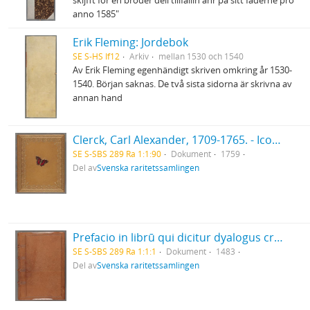
skijfft för en broder dell tillfallin ähr på sitt faderne pro
anno 1585"
Erik Fleming: Jordebok
SE S-HS If12
Arkiv
mellan 1530 och 1540
Av Erik Fleming egenhändigt skriven omkring år 1530-
1540. Början saknas. De två sista sidorna är skrivna av
annan hand
Clerck, Carl Alexander, 1709-1765. - Icones insectorum rariorum. (Pl.titelbl.) Stockholm. 1-2. 1759-65. [Del 1], Caroli Clerck reg: soc: scient: Upsal: membr: Icones insectorum rariorum cum nominibus eorum trivialibus, locisqve e C: Linnæi ... Syst: nat: allegatis Holmiæ 1759.. - 1759
SE S-SBS 289 Ra 1:1:90
Dokument
1759
Del av
Svenska raritetssamlingen
Prefacio in librū qui dicitur dyalogus creaturar[um] moralizatus omni materie morali iocundo et edificatiuo modo applicabilis. - 1483
SE S-SBS 289 Ra 1:1:1
Dokument
1483
Del av
Svenska raritetssamlingen