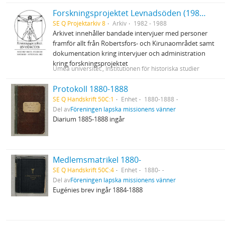
Forskningsprojektet Levnadsöden (1983-1988)
SE Q Projektarkiv 8
Arkiv
1982 - 1988
Arkivet innehåller bandade intervjuer med personer
framför allt från Robertsfors- och Kirunaområdet samt
dokumentation kring intervjuer och administration
kring forskningsprojektet
Umeå universitet., Institutionen för historiska studier
Protokoll 1880-1888
SE Q Handskrift 50C:1
Enhet
1880-1888
Del av
Föreningen lapska missionens vänner
Diarium 1885-1888 ingår
Medlemsmatrikel 1880-
SE Q Handskrift 50C:4
Enhet
1880-
Del av
Föreningen lapska missionens vänner
Eugénies brev ingår 1884-1888