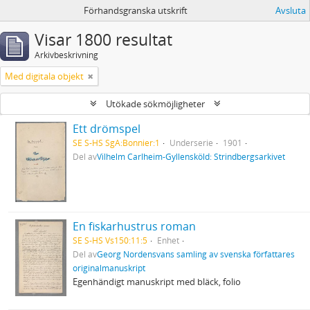
Förhandsgranska utskrift
Avsluta
Visar 1800 resultat
Arkivbeskrivning
Med digitala objekt
Utökade sökmöjligheter
Ett drömspel
SE S-HS SgA:Bonnier:1
Underserie
1901
Del av
Vilhelm Carlheim-Gyllensköld: Strindbergsarkivet
En fiskarhustrus roman
SE S-HS Vs150:11:5
Enhet
Del av
Georg Nordensvans samling av svenska författares
originalmanuskript
Egenhändigt manuskript med bläck, folio