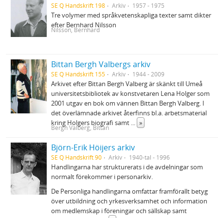
SE Q Handskrift 198
Arkiv
1957 - 1975
Tre volymer med språkvetenskapliga texter samt dikter
efter Bernhard Nilsson
Nilsson, Bernhard
Bittan Bergh Valbergs arkiv
SE Q Handskrift 155
Arkiv
1944 - 2009
Arkivet efter Bittan Bergh Valberg är skänkt till Umeå
universitetsbibliotek av konstvetaren Lena Holger som
2001 utgav en bok om vännen Bittan Bergh Valberg. I
det överlämnade arkivet återfinns bl.a. arbetsmaterial
kring Holgers biografi samt
...
»
Bergh Valberg, Bittan
Björn-Erik Höijers arkiv
SE Q Handskrift 90
Arkiv
1940-tal - 1996
Handlingarna har strukturerats i de avdelningar som
normalt förekommer i personarkiv.
De Personliga handlingarna omfattar framförallt betyg
över utbildning och yrkesverksamhet och information
om medlemskap i föreningar och sällskap samt