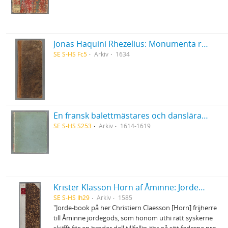
Jonas Haquini Rhezelius: Monumenta runica in Ölandia comitatu Regni Sveciæ Gothiaquæ
SE S-HS Fc5
Arkiv
1634
En fransk balettmästares och danslärares i Bruxelles 1614-19 anteckningsbok
SE S-HS S253
Arkiv
1614-1619
Krister Klasson Horn af Åminne: Jordebok
SE S-HS Ih29
Arkiv
1585
"Jorde-book på her Christiern Claesson [Horn] frijherre
till Åminne jordegods, som honom uthi rätt syskerne