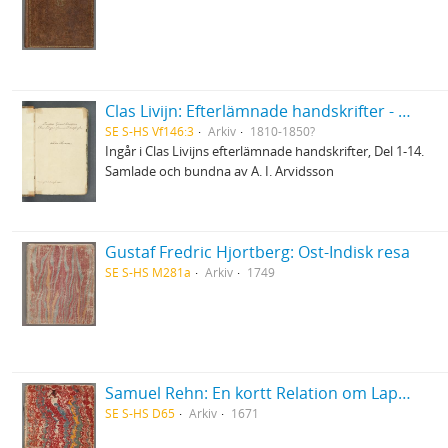
Clas Livijn: Efterlämnade handskrifter - Del 3. Romaner
SE S-HS Vf146:3
Arkiv
1810-1850?
Ingår i Clas Livijns efterlämnade handskrifter, Del 1-14.
Samlade och bundna av A. I. Arvidsson
Gustaf Fredric Hjortberg: Ost-Indisk resa
SE S-HS M281a
Arkiv
1749
Samuel Rehn: En kortt Relation om Lapparnes lefwarne och sedher, wijdskiepellser, sampt i många stycken grofwe wildfarellser
SE S-HS D65
Arkiv
1671