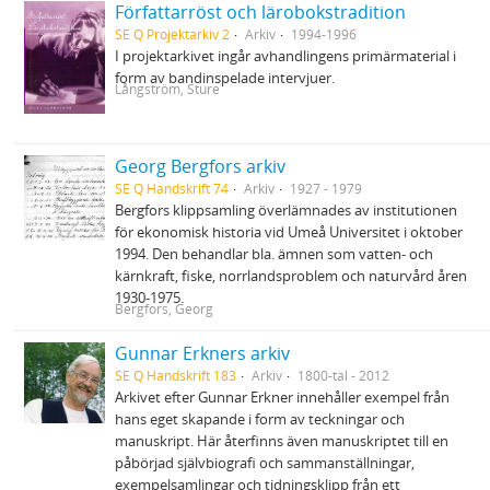
Författarröst och lärobokstradition
SE Q Projektarkiv 2
Arkiv
1994-1996
I projektarkivet ingår avhandlingens primärmaterial i
form av bandinspelade intervjuer.
Långström, Sture
Georg Bergfors arkiv
SE Q Handskrift 74
Arkiv
1927 - 1979
Bergfors klippsamling överlämnades av institutionen
för ekonomisk historia vid Umeå Universitet i oktober
1994. Den behandlar bla. ämnen som vatten- och
kärnkraft, fiske, norrlandsproblem och naturvård åren
1930-1975.
Bergfors, Georg
Gunnar Erkners arkiv
SE Q Handskrift 183
Arkiv
1800-tal - 2012
Arkivet efter Gunnar Erkner innehåller exempel från
hans eget skapande i form av teckningar och
manuskript. Här återfinns även manuskriptet till en
påbörjad självbiografi och sammanställningar,
exempelsamlingar och tidningsklipp från ett