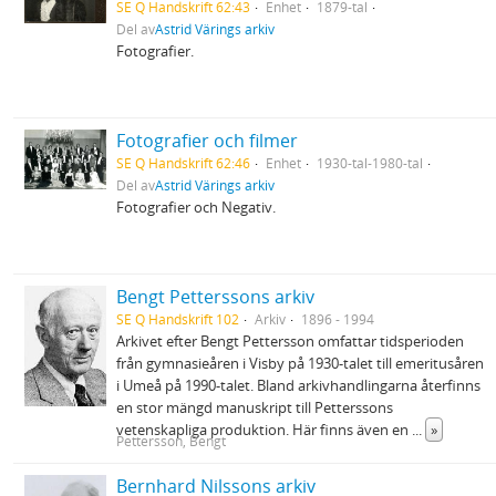
SE Q Handskrift 62:43
Enhet
1879-tal
Del av
Astrid Värings arkiv
Fotografier.
Fotografier och filmer
SE Q Handskrift 62:46
Enhet
1930-tal-1980-tal
Del av
Astrid Värings arkiv
Fotografier och Negativ.
Bengt Petterssons arkiv
SE Q Handskrift 102
Arkiv
1896 - 1994
Arkivet efter Bengt Pettersson omfattar tidsperioden
från gymnasieåren i Visby på 1930-talet till emeritusåren
i Umeå på 1990-talet. Bland arkivhandlingarna återfinns
en stor mängd manuskript till Petterssons
vetenskapliga produktion. Här finns även en
...
»
Pettersson, Bengt
Bernhard Nilssons arkiv