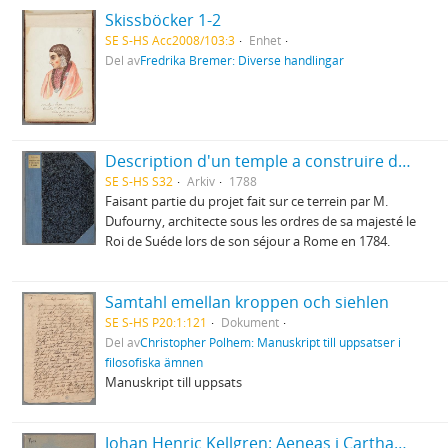
Skissböcker 1-2
SE S-HS Acc2008/103:3
Enhet
Del av
Fredrika Bremer: Diverse handlingar
Description d'un temple a construire dans le Jardin d'Haga
SE S-HS S32
Arkiv
1788
Faisant partie du projet fait sur ce terrein par M.
Dufourny, architecte sous les ordres de sa majesté le
Roi de Suéde lors de son séjour a Rome en 1784.
Samtahl emellan kroppen och siehlen
SE S-HS P20:1:121
Dokument
Del av
Christopher Polhem: Manuskript till uppsatser i
filosofiska ämnen
Manuskript till uppsats
Johan Henric Kellgren: Aeneas i Carthago