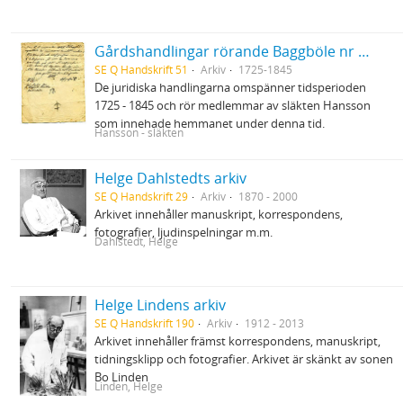
Gårdshandlingar rörande Baggböle nr 1 i Umeå socken
SE Q Handskrift 51
Arkiv
1725-1845
De juridiska handlingarna omspänner tidsperioden
1725 - 1845 och rör medlemmar av släkten Hansson
som innehade hemmanet under denna tid.
Hansson - släkten
Helge Dahlstedts arkiv
SE Q Handskrift 29
Arkiv
1870 - 2000
Arkivet innehåller manuskript, korrespondens,
fotografier, ljudinspelningar m.m.
Dahlstedt, Helge
Helge Lindens arkiv
SE Q Handskrift 190
Arkiv
1912 - 2013
Arkivet innehåller främst korrespondens, manuskript,
tidningsklipp och fotografier. Arkivet är skänkt av sonen
Bo Linden
Linden, Helge