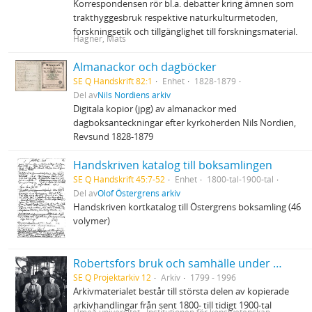
Korrespondensen rör bl.a. debatter kring ämnen som
trakthyggesbruk respektive naturkulturmetoden,
forskningsetik och tillgänglighet till forskningsmaterial.
Hagner, Mats
Almanackor och dagböcker
SE Q Handskrift 82:1
Enhet
1828-1879
Del av
Nils Nordiens arkiv
Digitala kopior (jpg) av almanackor med
dagboksanteckningar efter kyrkoherden Nils Nordien,
Revsund 1828-1879
Handskriven katalog till boksamlingen
SE Q Handskrift 45:7-52
Enhet
1800-tal-1900-tal
Del av
Olof Östergrens arkiv
Handskriven kortkatalog till Östergrens boksamling (46
volymer)
Robertsfors bruk och samhälle under 1900-talet
SE Q Projektarkiv 12
Arkiv
1799 - 1996
Arkivmaterialet består till största delen av kopierade
arkivhandlingar från sent 1800- till tidigt 1900-tal