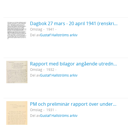
Dagbok 27 mars - 20 april 1941 (renskrift)
Omslag
1941
Del av
Gustaf Hallströms arkiv
Rapport med bilagor angående utredning om Bredarör 1932
Omslag
1932
Del av
Gustaf Hallströms arkiv
PM och preliminär rapport över undersökning av Bredarör vid Kivik 1931
Omslag
1931
Del av
Gustaf Hallströms arkiv