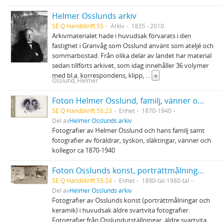
Helmer Osslunds arkiv
SE Q Handskrift 55
Arkiv
1835 - 2010
Arkivmaterialet hade i huvudsak förvarats i den
fastighet i Granvåg som Osslund använt som ateljé och
sommarbostad. Från olika delar av landet har material
sedan tillförts arkivet, som idag innehåller 36 volymer
med bl.a. korrespondens, klipp,
...
»
Osslund, Helmer
Foton Helmer Osslund, familj, vänner och kollegor
SE Q Handskrift 55:23
Enhet
1870-1940
Del av
Helmer Osslunds arkiv
Fotografier av Helmer Osslund och hans familj samt
fotografier av föräldrar, syskon, släktingar, vänner och
kollegor ca 1870-1940
Foton Osslunds konst, porträttmålningar och keramik
SE Q Handskrift 55:24
Enhet
1890-tal-1980-tal
Del av
Helmer Osslunds arkiv
Fotografier av Osslunds konst (porträttmålningar och
keramik) i huvudsak äldre svartvita fotografier.
Fotografier från Osslundutställningar, äldre svartvita