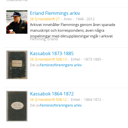
Erland Flemmings arkiv
SE Q Handskrift 27
Arkiv
1948 - 2012
Arkivet innehåller Flemmings genom åren sparade
manuskript och korrespondens, även några
inspelningar med diktuppläsningar ingår i arkivet
Flemming, Erland
Kassabok 1873-1885
SE Q Handskrift 50B:13
Enhet
1873-1885
Del av
Femöresföreningens arkiv
Kassabok 1864-1872
SE Q Handskrift 50B:12
Enhet
1864-1872
Del av
Femöresföreningens arkiv