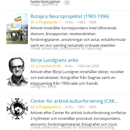
hedersbetygelser
...
»
Höijer, Björn-Erik
Butajira Neuroprojektet (1983-1996)
SE Q Projektarkiv 1
Arkiv
1983 - 1996
Arkivet innehåller korrespondens med tillhörande
diarium, årsrapporter, reseberättelser,
forskningsplaner, ansökningar och avtal, enkätformulär
samt en stor samling tematiskt ordnade diabilder
Umeå universitet, institutionen för neurologi
Börje Lundgrens arkiv
SE Q Handskrift 98
Arkiv
1950-tal-2005
Arkivet efter Börje Lundgren innehåller dikter, noveller
och betraktelser, fotografier från Slagnäs samt en
klippsamling från 1950-talet och framåt.
Lundgren, Börje
Center för arktisk kulturforskning (CAK) vid Umeå universitet
SE Q Projektarkiv 6
Arkiv
1981 - 1995
Arkivet efter Center för arktisk kulturforskning omfattar
2 hyllmeter och innehåller protokoll, korrespondens,
ekonomi, forskningsmaterial, fotografier och tryck.
Umeå universitet., Center för arktisk kulturforskning