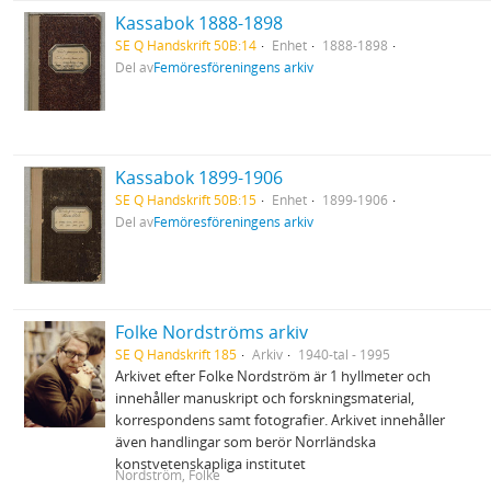
Kassabok 1888-1898
SE Q Handskrift 50B:14
Enhet
1888-1898
Del av
Femöresföreningens arkiv
Kassabok 1899-1906
SE Q Handskrift 50B:15
Enhet
1899-1906
Del av
Femöresföreningens arkiv
Folke Nordströms arkiv
SE Q Handskrift 185
Arkiv
1940-tal - 1995
Arkivet efter Folke Nordström är 1 hyllmeter och
innehåller manuskript och forskningsmaterial,
korrespondens samt fotografier. Arkivet innehåller
även handlingar som berör Norrländska
konstvetenskapliga institutet
Nordström, Folke