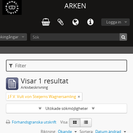
ARKEN
Logga in
ökingångar
Filter
Visar 1 resultat
Arkivbeskrivning
J.F.V. Vult von Steijerns Wagnersamling
Utökade sökmöjligheter
Förhandsgranska utskrift
Visa:
Riktning:
Ökande
Sortera:
Datum ändrad