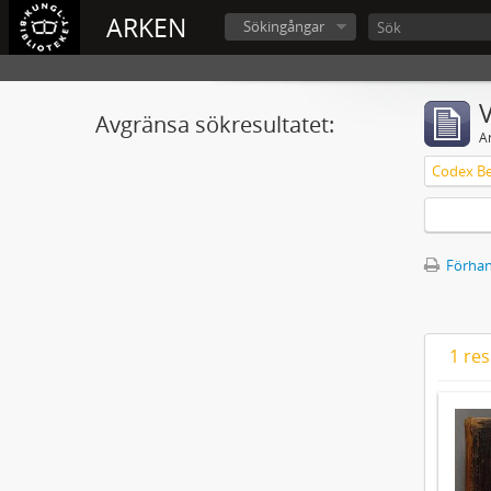
ARKEN
Sökingångar
V
Avgränsa sökresultatet:
A
Förhan
1 res