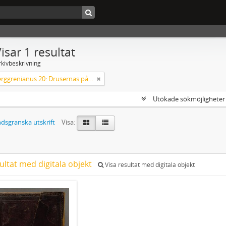
isar 1 resultat
rkivbeskrivning
Codex Berggrenianus 20: Drusernas på Libanon heliga bok
Utökade sökmöjlighete
dsgranska utskrift
Visa:
ultat med digitala objekt
Visa resultat med digitala objekt