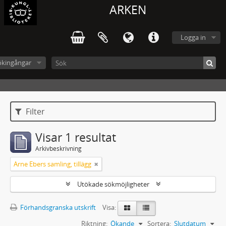
ARKEN
Logga in
ökingångar
Filter
Visar 1 resultat
Arkivbeskrivning
Arne Ebers samling, tillägg
Utökade sökmöjligheter
Förhandsgranska utskrift
Visa:
Riktning:
Ökande
Sortera:
Slutdatum