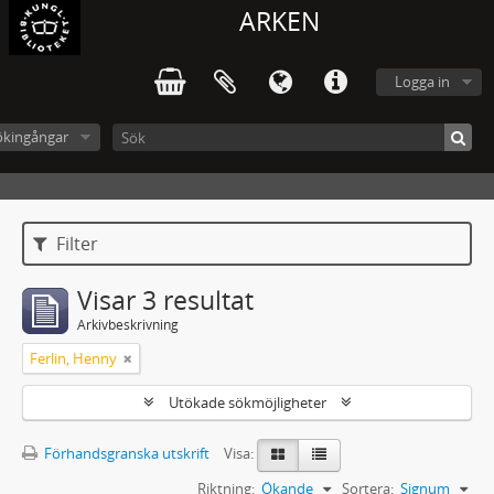
ARKEN
Logga in
ökingångar
Filter
Visar 3 resultat
Arkivbeskrivning
Ferlin, Henny
Utökade sökmöjligheter
Förhandsgranska utskrift
Visa:
Riktning:
Ökande
Sortera:
Signum