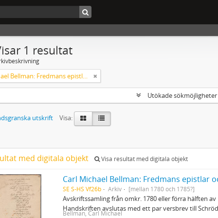
isar 1 resultat
rkivbeskrivning
Carl Michael Bellman: Fredmans epistlar och sånger m.fl. Bellman-texter
Utökade sökmöjlighete
dsgranska utskrift
Visa:
ultat med digitala objekt
Visa resultat med digitala objekt
Carl Michael Bellman: Fredmans epistlar o
SE S-HS Vf26b
Arkiv
[mellan 1780 och 1785?]
Avskriftssamling från omkr. 1780 eller förra hälften av 
Handskriften avslutas med ett par versbrev till Schr
Bellman, Carl Michael