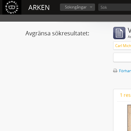
ARKEN
Sökingångar
V
Avgränsa sökresultatet:
A
Förhan
1 res