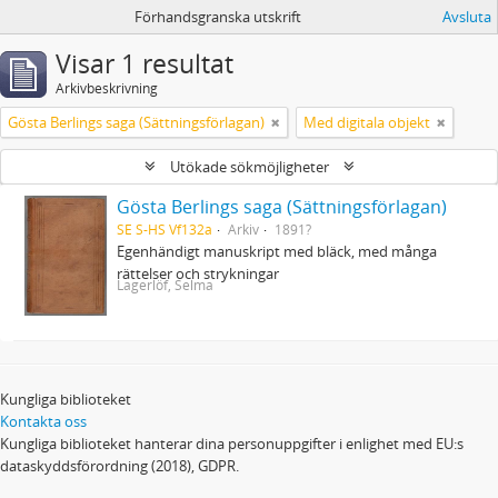
Förhandsgranska utskrift
Avsluta
Visar 1 resultat
Arkivbeskrivning
Gösta Berlings saga (Sättningsförlagan)
Med digitala objekt
Utökade sökmöjligheter
Gösta Berlings saga (Sättningsförlagan)
SE S-HS Vf132a
Arkiv
1891?
Egenhändigt manuskript med bläck, med många
rättelser och strykningar
Lagerlöf, Selma
Kungliga biblioteket
Kontakta oss
Kungliga biblioteket hanterar dina personuppgifter i enlighet med EU:s
dataskyddsförordning (2018), GDPR.