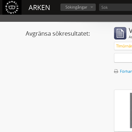
ARKEN
Sökingångar
V
Avgränsa sökresultatet:
A
Tīmūrna
Förhan