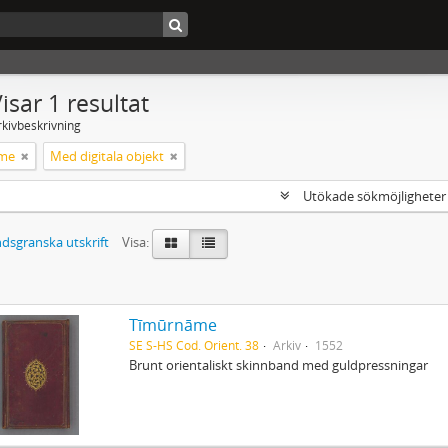
isar 1 resultat
rkivbeskrivning
̄me
Med digitala objekt
Utökade sökmöjlighete
dsgranska utskrift
Visa:
Tīmūrnāme
SE S-HS Cod. Orient. 38
Arkiv
1552
Brunt orientaliskt skinnband med guldpressningar