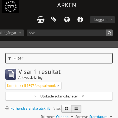
ARKEN
Logga in
ökingångar
Filter
Visar 1 resultat
Arkivbeskrivning
Koralbok till 1697 års psalmbok
Utökade sökmöjligheter
Förhandsgranska utskrift
Visa:
Riktning:
Ökande
Sortera:
Startdatum