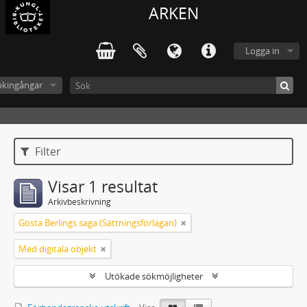
ARKEN
Logga in
ökingångar
Filter
Visar 1 resultat
Arkivbeskrivning
Gösta Berlings saga (Sättningsförlagan)
Med digitala objekt
Utökade sökmöjligheter